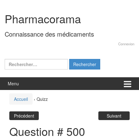
Aller
Sauter
au
au
Pharmacorama
contenu
menu
principal
Connaissance des médicaments
Connexion
Rechercher :
Menu
Accueil
›
Quizz
Précédent
Suivant
Question # 500