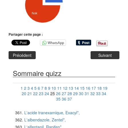
Nok
Partager cette page :
WhatsApp
Précédent
Suivant
Sommaire quizz
1
2
3
4
5
6
7
8
9
10
11
12
13
14
15
16
17
18
19
20
21
22
23
24
25
26
27
28
29
30
31
32
33
34
35
36
37
L'acide tranexamique, Exacyl*,
L'albendazole, Zentel*,
L'alfentanil, Rapifen*,