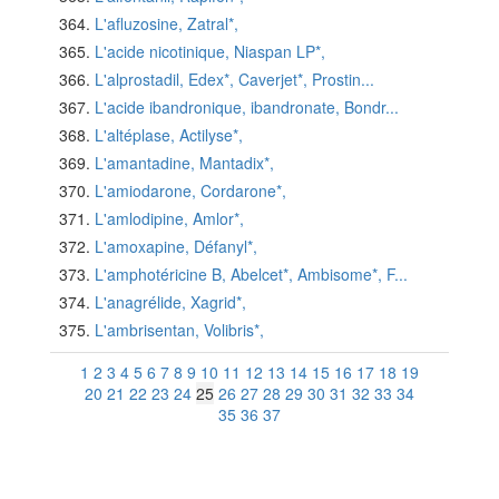
L'afluzosine, Zatral*,
L'acide nicotinique, Niaspan LP*,
L'alprostadil, Edex*, Caverjet*, Prostin...
L'acide ibandronique, ibandronate, Bondr...
L'altéplase, Actilyse*,
L'amantadine, Mantadix*,
L'amiodarone, Cordarone*,
L'amlodipine, Amlor*,
L'amoxapine, Défanyl*,
L'amphotéricine B, Abelcet*, Ambisome*, F...
L'anagrélide, Xagrid*,
L'ambrisentan, Volibris*,
1
2
3
4
5
6
7
8
9
10
11
12
13
14
15
16
17
18
19
20
21
22
23
24
25
26
27
28
29
30
31
32
33
34
35
36
37