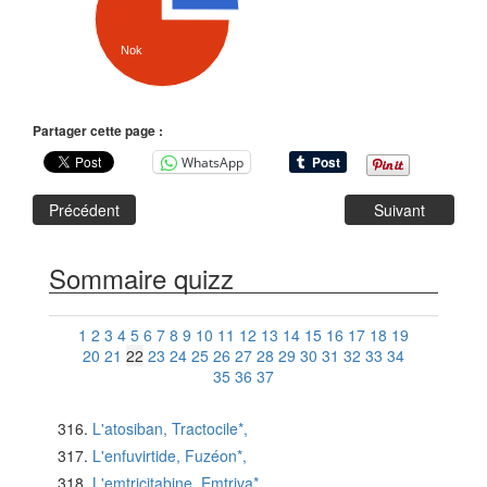
Nok
Partager cette page :
WhatsApp
Précédent
Suivant
Sommaire quizz
1
2
3
4
5
6
7
8
9
10
11
12
13
14
15
16
17
18
19
20
21
22
23
24
25
26
27
28
29
30
31
32
33
34
35
36
37
L'atosiban, Tractocile*,
L'enfuvirtide, Fuzéon*,
L'emtricitabine, Emtriva*,