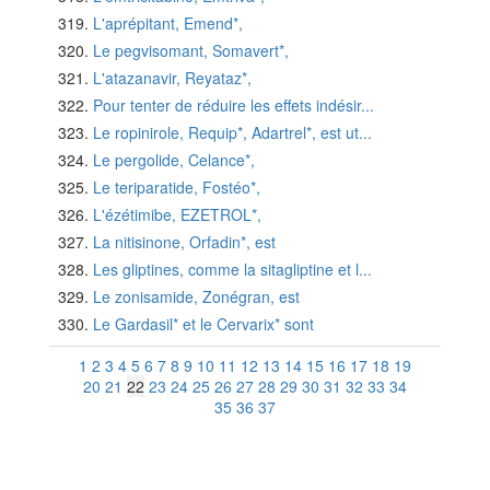
L'aprépitant, Emend*,
Le pegvisomant, Somavert*,
L'atazanavir, Reyataz*,
Pour tenter de réduire les effets indésir...
Le ropinirole, Requip*, Adartrel*, est ut...
Le pergolide, Celance*,
Le teriparatide, Fostéo*,
L'ézétimibe, EZETROL*,
La nitisinone, Orfadin*, est
Les gliptines, comme la sitagliptine et l...
Le zonisamide, Zonégran, est
Le Gardasil* et le Cervarix* sont
1
2
3
4
5
6
7
8
9
10
11
12
13
14
15
16
17
18
19
20
21
22
23
24
25
26
27
28
29
30
31
32
33
34
35
36
37