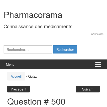
Aller
Sauter
au
au
Pharmacorama
contenu
menu
principal
Connaissance des médicaments
Connexion
Rechercher :
Menu
Accueil
›
Quizz
Précédent
Suivant
Question # 500