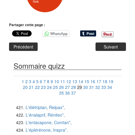
Nok
Partager cette page :
WhatsApp
Précédent
Suivant
Sommaire quizz
1
2
3
4
5
6
7
8
9
10
11
12
13
14
15
16
17
18
19
20
21
22
23
24
25
26
27
28
29
30
31
32
33
34
35
36
37
L'élétriptan, Relpax*,
L'énalapril, Rénitec*,
L'entacapone, Comtan*,
L'éplérénone, Inspra*,