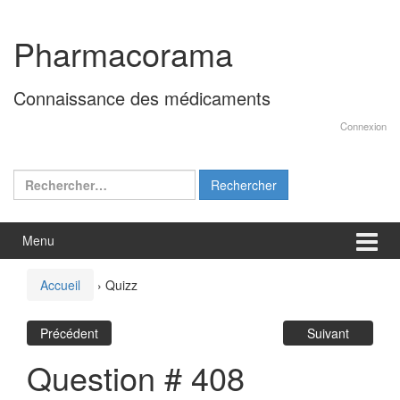
Aller
Sauter
au
au
Pharmacorama
contenu
menu
principal
Connaissance des médicaments
Connexion
Rechercher :
Menu
Accueil
›
Quizz
Précédent
Suivant
Question # 408