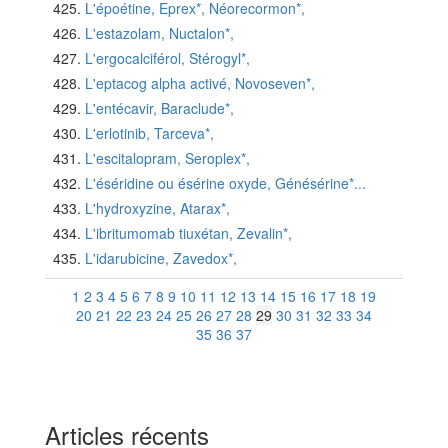
L'époétine, Eprex*, Néorecormon*,
L'estazolam, Nuctalon*,
L'ergocalciférol, Stérogyl*,
L'eptacog alpha activé, Novoseven*,
L'entécavir, Baraclude*,
L'erlotinib, Tarceva*,
L'escitalopram, Seroplex*,
L'éséridine ou ésérine oxyde, Génésérine*...
L'hydroxyzine, Atarax*,
L'ibritumomab tiuxétan, Zevalin*,
L'idarubicine, Zavedox*,
1
2
3
4
5
6
7
8
9
10
11
12
13
14
15
16
17
18
19
20
21
22
23
24
25
26
27
28
29
30
31
32
33
34
35
36
37
Articles récents