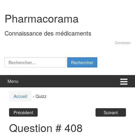
Aller
Sauter
au
au
Pharmacorama
contenu
menu
principal
Connaissance des médicaments
Connexion
Rechercher :
Menu
Accueil
›
Quizz
Précédent
Suivant
Question # 408