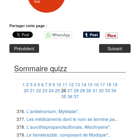
Nok
Partager cette page :
WhatsApp
Précédent
Suivant
Sommaire quizz
1
2
3
4
5
6
7
8
9
10
11
12
13
14
15
16
17
18
19
20
21
22
23
24
25
26
27
28
29
30
31
32
33
34
35
36
37
L'ambénonium, Mytelase*,
Les médicaments dont le nom se termine pa...
L'aurothiopropanolsulfonate, Allochrysine*,
Le bensérazide, composant de Modopar*,