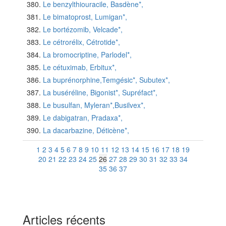
Le benzylthiouracile, Basdène*,
Le bimatoprost, Lumigan*,
Le bortézomib, Velcade*,
Le cétrorélix, Cétrotide*,
La bromocriptine, Parlodel*,
Le cétuximab, Erbitux*,
La buprénorphine,Temgésic*, Subutex*,
La buséréline, Bigonist*, Supréfact*,
Le busulfan, Myleran*,Busilvex*,
Le dabigatran, Pradaxa*,
La dacarbazine, Déticène*,
1
2
3
4
5
6
7
8
9
10
11
12
13
14
15
16
17
18
19
20
21
22
23
24
25
26
27
28
29
30
31
32
33
34
35
36
37
Articles récents