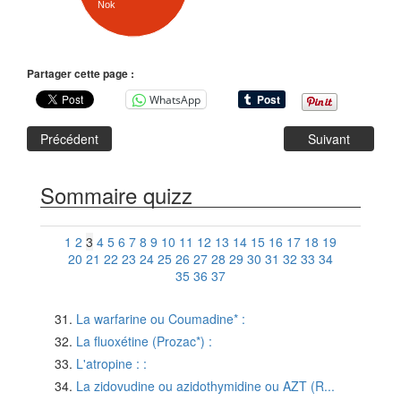
Nok
Partager cette page :
WhatsApp
Précédent
Suivant
Sommaire quizz
1
2
3
4
5
6
7
8
9
10
11
12
13
14
15
16
17
18
19
20
21
22
23
24
25
26
27
28
29
30
31
32
33
34
35
36
37
La warfarine ou Coumadine* :
La fluoxétine (Prozac*) :
L'atropine : :
La zidovudine ou azidothymidine ou AZT (R...