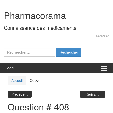
Aller
Sauter
au
au
Pharmacorama
contenu
menu
principal
Connaissance des médicaments
Connexion
Rechercher :
Menu
Accueil
›
Quizz
Précédent
Suivant
Question # 408