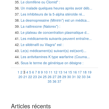
Le clomifène ou Clomid* :
Un malade quelques heures après avoir déb...
Les inhibiteurs de la 5-alpha stéroïde ré...
La desmopressine (Minirin*) est un médica...
La naltrexone (Nalorex*) :
Le plateau de concentration plasmatique d...
Les médicaments suivants peuvent entraîne...
Le sildénafil ou Viagra* est :
Le(s) médicament(s) suivant(s) est(sont)...
Les antivitamines K type warfarine (Couma...
Sous le terme de générique on désigne :
1
2
3
4
5
6
7
8
9
10
11
12
13
14
15
16
17
18
19
20
21
22
23
24
25
26
27
28
29
30
31
32
33
34
35
36
37
Articles récents