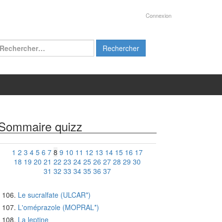
Connexion
chercher :
Sommaire quizz
1
2
3
4
5
6
7
8
9
10
11
12
13
14
15
16
17
18
19
20
21
22
23
24
25
26
27
28
29
30
31
32
33
34
35
36
37
Le sucralfate (ULCAR*)
L'oméprazole (MOPRAL*)
La leptine