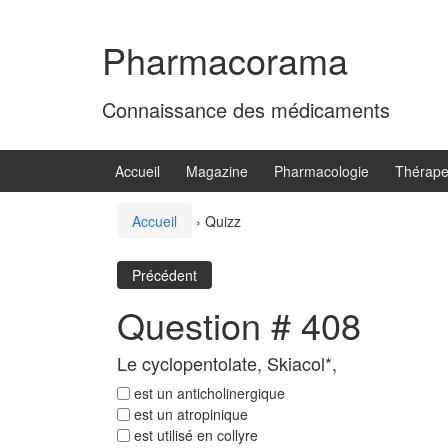
Aller
Sauter
au
au
Pharmacorama
contenu
menu
principal
Connaissance des médicaments
Accueil
Magazine
Pharmacologie
Thérape
Accueil
›
Quizz
Précédent
Question # 408
Le cyclopentolate, Skiacol*,
est un anticholinergique
est un atropinique
est utilisé en collyre