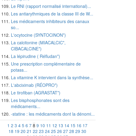
Le RNI (rapport normalisé international)...
Les antiarythmiques de la classe III de W...
Les médicaments inhibiteurs des canaux
so...
L'ocytocine (SYNTOCINON*)
La calcitonine (MIACALCIC*,
CIBACALCINE*)
La lépirudine ( Réfludan*)
Une prescription complémentaire de
potass...
La vitamine K intervient dans la synthèse...
L'abciximab (RÉOPRO*)
Le tirofiban (AGRASTAT*)
Les bisphosphonates sont des
médicaments...
-statine : les médicaments dont la dénomi...
1
2
3
4
5
6
7
8
9
10
11
12
13
14
15
16
17
18
19
20
21
22
23
24
25
26
27
28
29
30