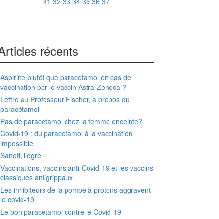
31
32
33
34
35
36
37
Articles récents
Aspirine plutôt que paracétamol en cas de
vaccination par le vaccin Astra-Zeneca ?
Lettre au Professeur Fischer, à propos du
paracétamol
Pas de paracétamol chez la femme enceinte?
Covid-19 : du paracétamol à la vaccination
impossible
Sanofi, l’ogre
Vaccinations, vaccins anti-Covid-19 et les vaccins
classiques antigrippaux
Les inhibiteurs de la pompe à protons aggravent
le covid-19
Le bon paracétamol contre le Covid-19