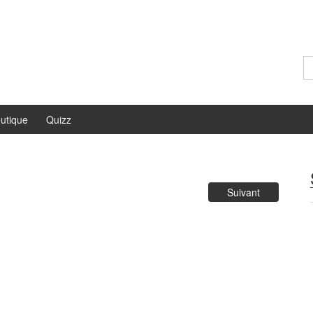
Re
utique
Quizz
Suivant