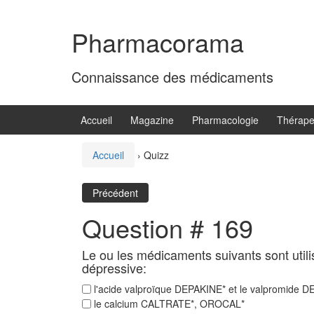
Aller
Sauter
au
au
Pharmacorama
contenu
menu
principal
Connaissance des médicaments
Accueil
Magazine
Pharmacologie
Thérape
Accueil
›
Quizz
Précédent
Question # 169
Le ou les médicaments suivants sont util
dépressive:
l'acide valproïque DEPAKINE* et le valpromide 
le calcium CALTRATE*, OROCAL*