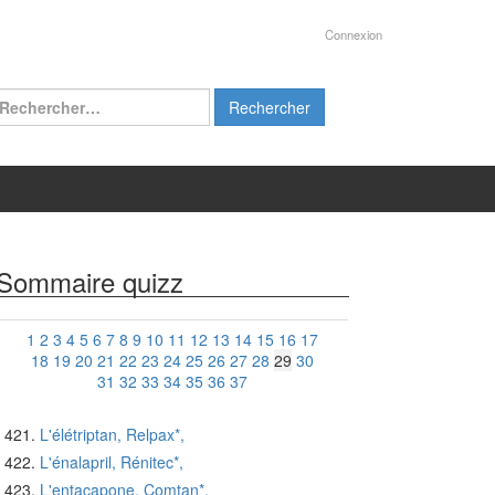
Connexion
chercher :
Sommaire quizz
1
2
3
4
5
6
7
8
9
10
11
12
13
14
15
16
17
18
19
20
21
22
23
24
25
26
27
28
29
30
31
32
33
34
35
36
37
L'élétriptan, Relpax*,
L'énalapril, Rénitec*,
L'entacapone, Comtan*,