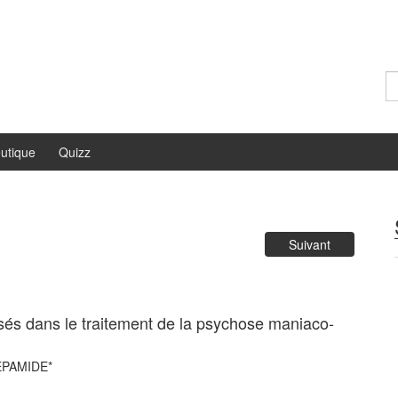
Re
utique
Quizz
Suivant
isés dans le traitement de la psychose maniaco-
DEPAMIDE*