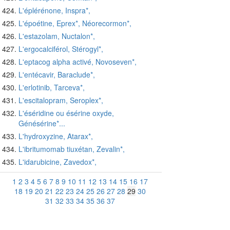
L'éplérénone, Inspra*,
L'époétine, Eprex*, Néorecormon*,
L'estazolam, Nuctalon*,
L'ergocalciférol, Stérogyl*,
L'eptacog alpha activé, Novoseven*,
L'entécavir, Baraclude*,
L'erlotinib, Tarceva*,
L'escitalopram, Seroplex*,
L'éséridine ou ésérine oxyde,
Génésérine*...
L'hydroxyzine, Atarax*,
L'ibritumomab tiuxétan, Zevalin*,
L'idarubicine, Zavedox*,
1
2
3
4
5
6
7
8
9
10
11
12
13
14
15
16
17
18
19
20
21
22
23
24
25
26
27
28
29
30
31
32
33
34
35
36
37