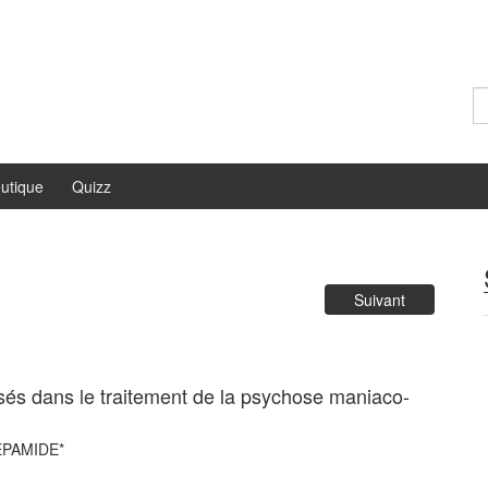
Re
utique
Quizz
Suivant
isés dans le traitement de la psychose maniaco-
DEPAMIDE*