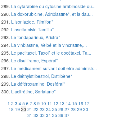
La cytarabine ou cytosine arabinoside ou...
La doxorubicine, Adriblastine*, et la dau...
L'isoniazide, Rimifon*
L'oseltamivir, Tamiflu*
Le fondaparinux, Arixtra*
La vinblastine, Velbé et la vincristine,...
Le paclitaxel, Taxol* et le docétaxel, Ta...
Le disulfirame, Espéral*
Le médicament suivant doit être administr...
Le diéthylstilbestrol, Distilbène*
La déféroxamine, Desféral*
L'acitrétine, Soriatane*
1
2
3
4
5
6
7
8
9
10
11
12
13
14
15
16
17
18
19
20
21
22
23
24
25
26
27
28
29
30
31
32
33
34
35
36
37