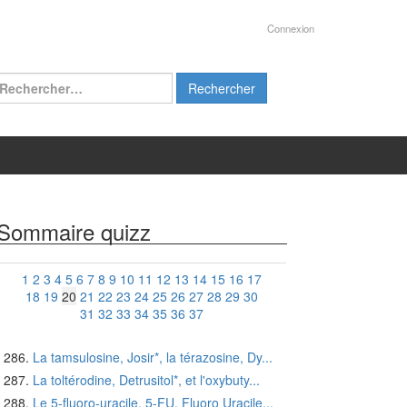
Connexion
chercher :
Sommaire quizz
1
2
3
4
5
6
7
8
9
10
11
12
13
14
15
16
17
18
19
20
21
22
23
24
25
26
27
28
29
30
31
32
33
34
35
36
37
La tamsulosine, Josir*, la térazosine, Dy...
La toltérodine, Detrusitol*, et l'oxybuty...
Le 5-fluoro-uracile, 5-FU, Fluoro Uracile...