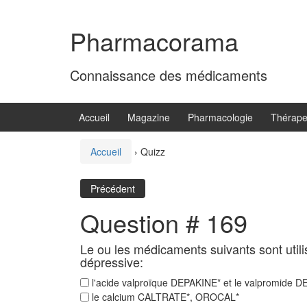
Aller
Sauter
au
au
Pharmacorama
contenu
menu
principal
Connaissance des médicaments
Accueil
Magazine
Pharmacologie
Thérape
Accueil
›
Quizz
Précédent
Question # 169
Le ou les médicaments suivants sont util
dépressive:
l'acide valproïque DEPAKINE* et le valpromide 
le calcium CALTRATE*, OROCAL*