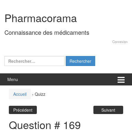
Aller
Sauter
au
au
Pharmacorama
contenu
menu
principal
Connaissance des médicaments
Connexion
Rechercher :
Menu
Accueil
›
Quizz
Précédent
Suivant
Question # 169