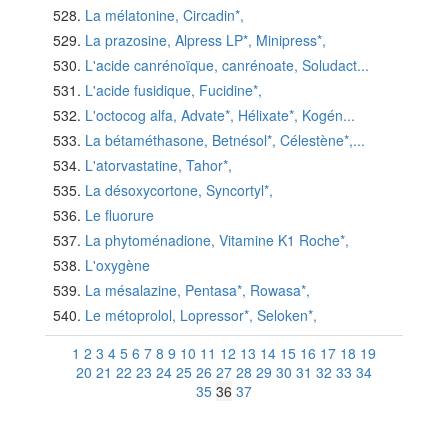
La mélatonine, Circadin*,
La prazosine, Alpress LP*, Minipress*,
L'acide canrénoïque, canrénoate, Soludact...
L'acide fusidique, Fucidine*,
L'octocog alfa, Advate*, Hélixate*, Kogén...
La bétaméthasone, Betnésol*, Célestène*,...
L'atorvastatine, Tahor*,
La désoxycortone, Syncortyl*,
Le fluorure
La phytoménadione, Vitamine K1 Roche*,
L'oxygène
La mésalazine, Pentasa*, Rowasa*,
Le métoprolol, Lopressor*, Seloken*,
1
2
3
4
5
6
7
8
9
10
11
12
13
14
15
16
17
18
19
20
21
22
23
24
25
26
27
28
29
30
31
32
33
34
35
36
37