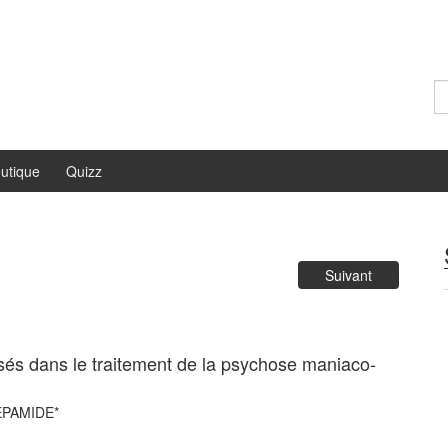
Re
utique
Quizz
Suivant
isés dans le traitement de la psychose maniaco-
DEPAMIDE*