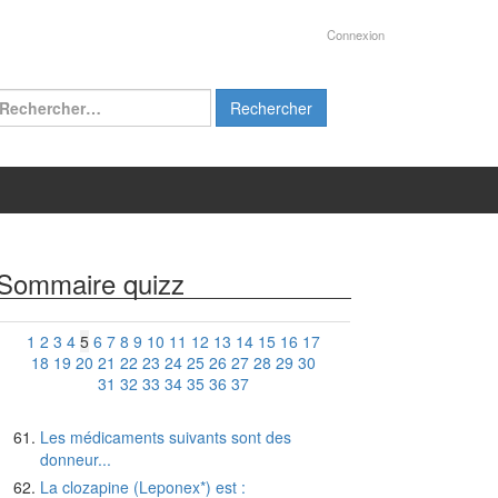
Connexion
chercher :
Sommaire quizz
1
2
3
4
5
6
7
8
9
10
11
12
13
14
15
16
17
18
19
20
21
22
23
24
25
26
27
28
29
30
31
32
33
34
35
36
37
Les médicaments suivants sont des
donneur...
La clozapine (Leponex*) est :