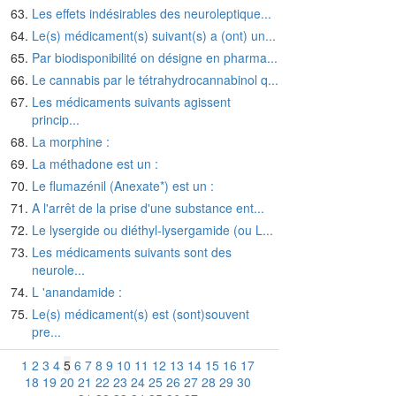
Les effets indésirables des neuroleptique...
Le(s) médicament(s) suivant(s) a (ont) un...
Par biodisponibilité on désigne en pharma...
Le cannabis par le tétrahydrocannabinol q...
Les médicaments suivants agissent
princip...
La morphine :
La méthadone est un :
Le flumazénil (Anexate*) est un :
A l'arrêt de la prise d'une substance ent...
Le lysergide ou diéthyl-lysergamide (ou L...
Les médicaments suivants sont des
neurole...
L 'anandamide :
Le(s) médicament(s) est (sont)souvent
pre...
1
2
3
4
5
6
7
8
9
10
11
12
13
14
15
16
17
18
19
20
21
22
23
24
25
26
27
28
29
30