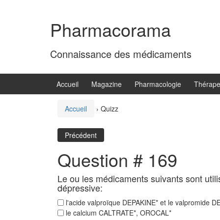
Aller
Sauter
au
au
Pharmacorama
contenu
menu
principal
Connaissance des médicaments
Accueil
Magazine
Pharmacologie
Thérape
Accueil
›
Quizz
Précédent
Question # 169
Le ou les médicaments suivants sont util
dépressive:
l'acide valproïque DEPAKINE* et le valpromide 
le calcium CALTRATE*, OROCAL*