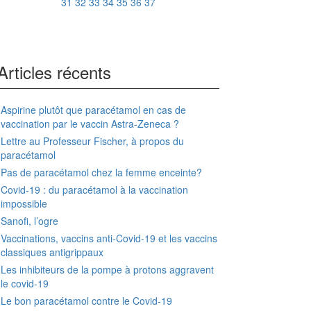
31
32
33
34
35
36
37
Articles récents
Aspirine plutôt que paracétamol en cas de
vaccination par le vaccin Astra-Zeneca ?
Lettre au Professeur Fischer, à propos du
paracétamol
Pas de paracétamol chez la femme enceinte?
Covid-19 : du paracétamol à la vaccination
impossible
Sanofi, l’ogre
Vaccinations, vaccins anti-Covid-19 et les vaccins
classiques antigrippaux
Les inhibiteurs de la pompe à protons aggravent
le covid-19
Le bon paracétamol contre le Covid-19