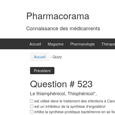
Aller
Sauter
au
au
Pharmacorama
contenu
menu
principal
Connaissance des médicaments
Accueil
Magazine
Pharmacologie
Thérape
Accueil
›
Quizz
Précédent
Question # 523
Le thiamphénicol, Thiophénicol*,
est utilisé dans le traitement des infections à Ca
est un inhibiteur de la synthèse d'ergostérol
inhibe la synthèse protéique bactérienne en se fix