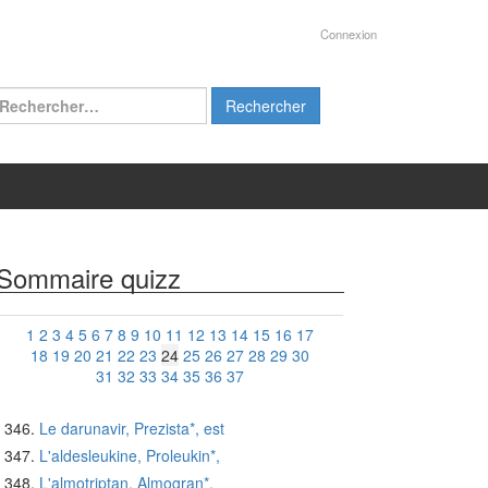
Connexion
chercher :
Sommaire quizz
1
2
3
4
5
6
7
8
9
10
11
12
13
14
15
16
17
18
19
20
21
22
23
24
25
26
27
28
29
30
31
32
33
34
35
36
37
Le darunavir, Prezista*, est
L'aldesleukine, Proleukin*,
L'almotriptan, Almogran*,