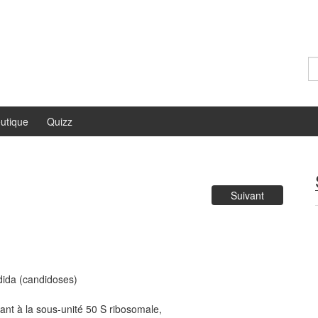
Re
utique
Quizz
Suivant
ndida (candidoses)
ant à la sous-unité 50 S ribosomale,