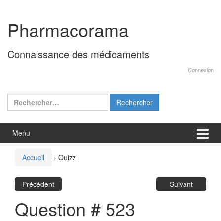
Aller
Sauter
au
au
Pharmacorama
contenu
menu
principal
Connaissance des médicaments
Connexion
Rechercher :
Menu
Accueil
›
Quizz
Précédent
Suivant
Question # 523