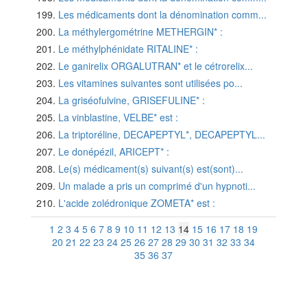
Les médicaments dont la dénomination comm...
La méthylergométrine METHERGIN* :
Le méthylphénidate RITALINE* :
Le ganirelix ORGALUTRAN* et le cétrorelix...
Les vitamines suivantes sont utilisées po...
La griséofulvine, GRISEFULINE* :
La vinblastine, VELBE* est :
La triptoréline, DECAPEPTYL*, DECAPEPTYL...
Le donépézil, ARICEPT* :
Le(s) médicament(s) suivant(s) est(sont)...
Un malade a pris un comprimé d'un hypnoti...
L'acide zolédronique ZOMETA* est :
1
2
3
4
5
6
7
8
9
10
11
12
13
14
15
16
17
18
19
20
21
22
23
24
25
26
27
28
29
30
31
32
33
34
35
36
37