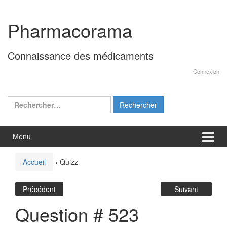
Aller
Sauter
au
au
Pharmacorama
contenu
menu
principal
Connaissance des médicaments
Connexion
Rechercher :
Menu
Accueil
›
Quizz
Précédent
Suivant
Question # 523