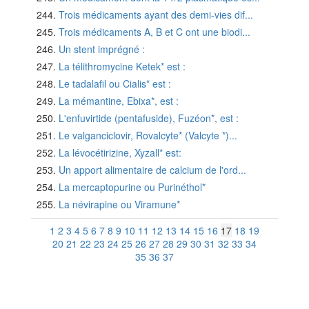
Trois médicaments ayant des demi-vies dif...
Trois médicaments A, B et C ont une biodi...
Un stent imprégné :
La télithromycine Ketek* est :
Le tadalafil ou Cialis* est :
La mémantine, Ebixa*, est :
L'enfuvirtide (pentafuside), Fuzéon*, est :
Le valganciclovir, Rovalcyte* (Valcyte *)...
La lévocétirizine, Xyzall* est:
Un apport alimentaire de calcium de l'ord...
La mercaptopurine ou Purinéthol*
La névirapine ou Viramune*
1
2
3
4
5
6
7
8
9
10
11
12
13
14
15
16
17
18
19
20
21
22
23
24
25
26
27
28
29
30
31
32
33
34
35
36
37