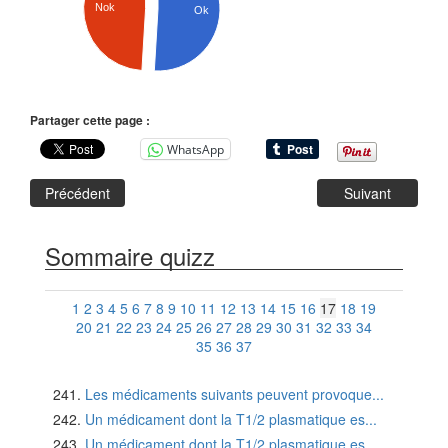
Nok
Ok
Partager cette page :
WhatsApp
Précédent
Suivant
Sommaire quizz
1
2
3
4
5
6
7
8
9
10
11
12
13
14
15
16
17
18
19
20
21
22
23
24
25
26
27
28
29
30
31
32
33
34
35
36
37
Les médicaments suivants peuvent provoque...
Un médicament dont la T1/2 plasmatique es...
Un médicament dont la T1/2 plasmatique es...