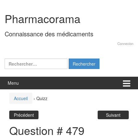
Aller
Sauter
au
au
Pharmacorama
contenu
menu
principal
Connaissance des médicaments
Connexion
Rechercher :
Menu
Accueil
›
Quizz
Précédent
Suivant
Question # 479