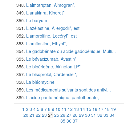
L'almotriptan, Almogran*,
L'anakinra, Kineret*,
Le baryum
L'azélastine, Allergodil*, est
L'amorolfine, Locéryl*, est
L'amifostine, Ethyol*,
Le gadobénate ou acide gadobénique, Multi...
Le bévacizumab, Avastin*,
Le bipéridène, Akinéton LP*,
Le bisoprolol, Cardensiel*,
La bléomycine
Les médicaments suivants sont des antivi...
L'acide pantothénique, pantothénate,
1
2
3
4
5
6
7
8
9
10
11
12
13
14
15
16
17
18
19
20
21
22
23
24
25
26
27
28
29
30
31
32
33
34
35
36
37