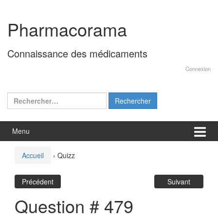
Aller
Sauter
au
au
Pharmacorama
contenu
menu
principal
Connaissance des médicaments
Connexion
Rechercher :
Menu
Accueil
›
Quizz
Précédent
Suivant
Question # 479