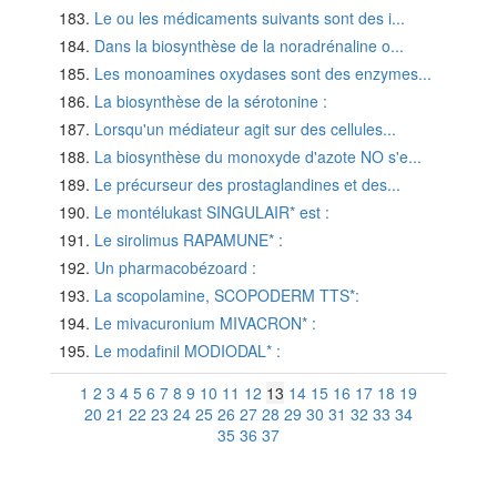
Le ou les médicaments suivants sont des i...
Dans la biosynthèse de la noradrénaline o...
Les monoamines oxydases sont des enzymes...
La biosynthèse de la sérotonine :
Lorsqu'un médiateur agit sur des cellules...
La biosynthèse du monoxyde d'azote NO s'e...
Le précurseur des prostaglandines et des...
Le montélukast SINGULAIR* est :
Le sirolimus RAPAMUNE* :
Un pharmacobézoard :
La scopolamine, SCOPODERM TTS*:
Le mivacuronium MIVACRON* :
Le modafinil MODIODAL* :
1
2
3
4
5
6
7
8
9
10
11
12
13
14
15
16
17
18
19
20
21
22
23
24
25
26
27
28
29
30
31
32
33
34
35
36
37