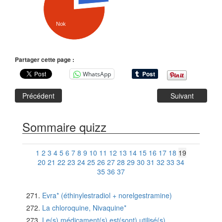
Nok
Partager cette page :
WhatsApp
Précédent
Suivant
Sommaire quizz
1
2
3
4
5
6
7
8
9
10
11
12
13
14
15
16
17
18
19
20
21
22
23
24
25
26
27
28
29
30
31
32
33
34
35
36
37
Evra* (éthinylestradiol + norelgestramine)
La chloroquine, Nivaquine*
Le(s) médicament(s) est(sont) utilisé(s)...