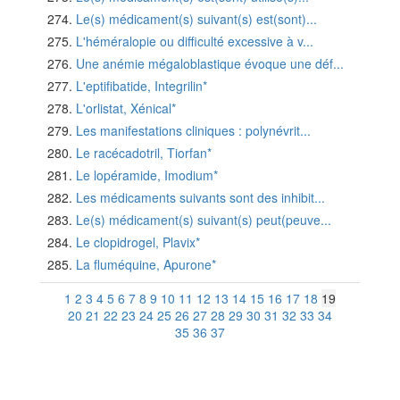
Le(s) médicament(s) suivant(s) est(sont)...
L'héméralopie ou difficulté excessive à v...
Une anémie mégaloblastique évoque une déf...
L'eptifibatide, Integrilin*
L'orlistat, Xénical*
Les manifestations cliniques : polynévrit...
Le racécadotril, Tiorfan*
Le lopéramide, Imodium*
Les médicaments suivants sont des inhibit...
Le(s) médicament(s) suivant(s) peut(peuve...
Le clopidrogel, Plavix*
La fluméquine, Apurone*
1
2
3
4
5
6
7
8
9
10
11
12
13
14
15
16
17
18
19
20
21
22
23
24
25
26
27
28
29
30
31
32
33
34
35
36
37