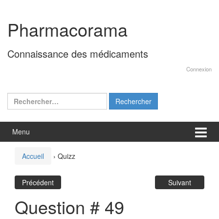
Aller
Sauter
au
au
Pharmacorama
contenu
menu
principal
Connaissance des médicaments
Connexion
Rechercher :
Menu
Accueil
›
Quizz
Précédent
Suivant
Question # 49