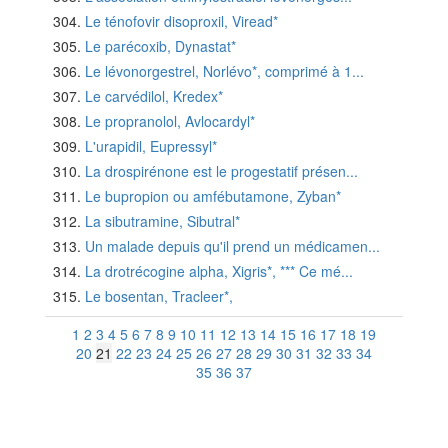
Le ténofovir disoproxil, Viread*
Le parécoxib, Dynastat*
Le lévonorgestrel, Norlévo*, comprimé à 1...
Le carvédilol, Kredex*
Le propranolol, Avlocardyl*
L'urapidil, Eupressyl*
La drospirénone est le progestatif présen...
Le bupropion ou amfébutamone, Zyban*
La sibutramine, Sibutral*
Un malade depuis qu'il prend un médicamen...
La drotrécogine alpha, Xigris*, *** Ce mé...
Le bosentan, Tracleer*,
1
2
3
4
5
6
7
8
9
10
11
12
13
14
15
16
17
18
19
20
21
22
23
24
25
26
27
28
29
30
31
32
33
34
35
36
37