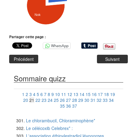
Nok
Partager cette page :
WhatsApp
Précédent
Suivant
Sommaire quizz
1
2
3
4
5
6
7
8
9
10
11
12
13
14
15
16
17
18
19
20
21
22
23
24
25
26
27
28
29
30
31
32
33
34
35
36
37
Le chlorambucil, Chloraminophène*
Le célécoxib Celebrex* :
L'association éthinylestradiol lévonorges...