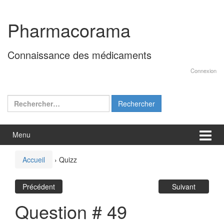
Aller
Sauter
au
au
Pharmacorama
contenu
menu
principal
Connaissance des médicaments
Connexion
Rechercher :
Menu
Accueil
›
Quizz
Précédent
Suivant
Question # 49