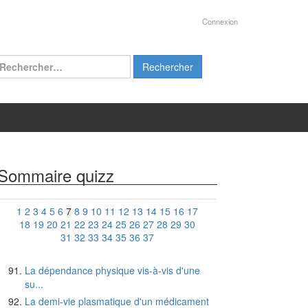
Connexion
chercher :
Sommaire quizz
1
2
3
4
5
6
7
8
9
10
11
12
13
14
15
16
17
18
19
20
21
22
23
24
25
26
27
28
29
30
31
32
33
34
35
36
37
La dépendance physique vis-à-vis d'une
su...
La demi-vie plasmatique d'un médicament