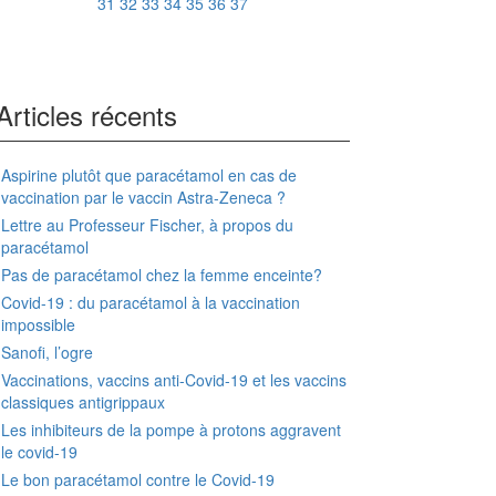
31
32
33
34
35
36
37
Articles récents
Aspirine plutôt que paracétamol en cas de
vaccination par le vaccin Astra-Zeneca ?
Lettre au Professeur Fischer, à propos du
paracétamol
Pas de paracétamol chez la femme enceinte?
Covid-19 : du paracétamol à la vaccination
impossible
Sanofi, l’ogre
Vaccinations, vaccins anti-Covid-19 et les vaccins
classiques antigrippaux
Les inhibiteurs de la pompe à protons aggravent
le covid-19
Le bon paracétamol contre le Covid-19