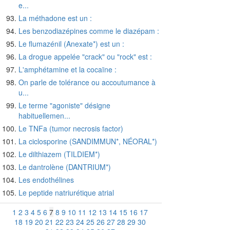
e...
La méthadone est un :
Les benzodiazépines comme le diazépam :
Le flumazénil (Anexate*) est un :
La drogue appelée "crack" ou "rock" est :
L'amphétamine et la cocaïne :
On parle de tolérance ou accoutumance à
u...
Le terme "agoniste" désigne
habituellemen...
Le TNFa (tumor necrosis factor)
La ciclosporine (SANDIMMUN*, NÉORAL*)
Le dilthiazem (TILDIEM*)
Le dantrolène (DANTRIUM*)
Les endothélines
Le peptide natriurétique atrial
1
2
3
4
5
6
7
8
9
10
11
12
13
14
15
16
17
18
19
20
21
22
23
24
25
26
27
28
29
30