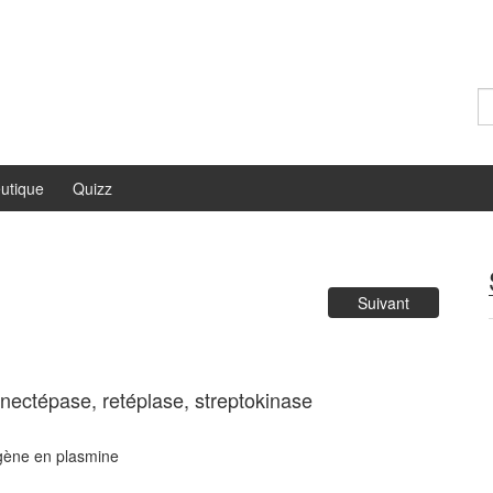
Re
utique
Quizz
Suivant
nectépase, retéplase, streptokinase
gène en plasmine