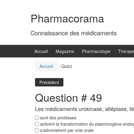
Aller
Sauter
au
au
Pharmacorama
contenu
menu
principal
Connaissance des médicaments
Accueil
Magazine
Pharmacologie
Thérape
Accueil
›
Quizz
Précédent
Question # 49
Les médicaments urokinase, altéplase, té
sont des protéases
activent la transformation du plasminogène endo
s'administrent par voie orale