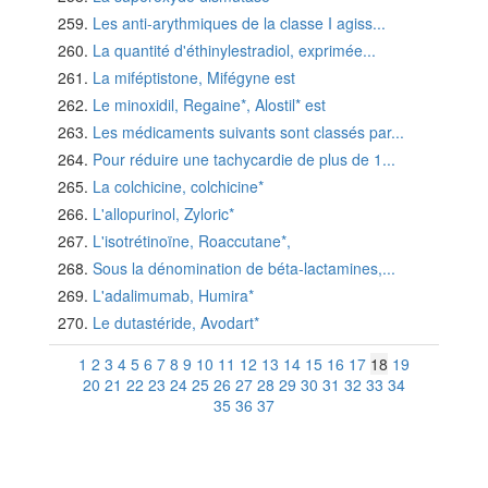
Les anti-arythmiques de la classe I agiss...
La quantité d'éthinylestradiol, exprimée...
La miféptistone, Mifégyne est
Le minoxidil, Regaine*, Alostil* est
Les médicaments suivants sont classés par...
Pour réduire une tachycardie de plus de 1...
La colchicine, colchicine*
L'allopurinol, Zyloric*
L'isotrétinoïne, Roaccutane*,
Sous la dénomination de béta-lactamines,...
L'adalimumab, Humira*
Le dutastéride, Avodart*
1
2
3
4
5
6
7
8
9
10
11
12
13
14
15
16
17
18
19
20
21
22
23
24
25
26
27
28
29
30
31
32
33
34
35
36
37