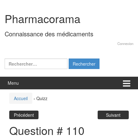
Aller
Sauter
au
au
Pharmacorama
contenu
menu
principal
Connaissance des médicaments
Connexion
Rechercher :
Menu
Accueil
›
Quizz
Précédent
Suivant
Question # 110