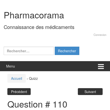
Aller
Sauter
au
au
Pharmacorama
contenu
menu
principal
Connaissance des médicaments
Connexion
Rechercher :
Menu
Accueil
›
Quizz
Précédent
Suivant
Question # 110