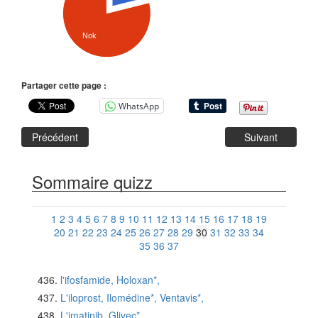
Nok
Partager cette page :
WhatsApp
Précédent
Suivant
Sommaire quizz
1
2
3
4
5
6
7
8
9
10
11
12
13
14
15
16
17
18
19
20
21
22
23
24
25
26
27
28
29
30
31
32
33
34
35
36
37
l'ifosfamide, Holoxan*,
L'iloprost, Ilomédine*, Ventavis*,
L'imatinib, Glivec*,