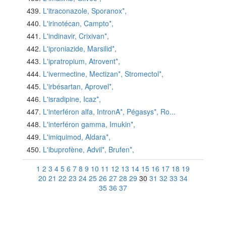
L'itraconazole, Sporanox*,
L'irinotécan, Campto*,
L'indinavir, Crixivan*,
L'iproniazide, Marsilid*,
L'ipratropium, Atrovent*,
L'ivermectine, Mectizan*, Stromectol*,
L'irbésartan, Aprovel*,
L'isradipine, Icaz*,
L'interféron alfa, IntronA*, Pégasys*, Ro...
L'interféron gamma, Imukin*,
L'imiquimod, Aldara*,
L'ibuprofène, Advil*, Brufen*,
1
2
3
4
5
6
7
8
9
10
11
12
13
14
15
16
17
18
19
20
21
22
23
24
25
26
27
28
29
30
31
32
33
34
35
36
37