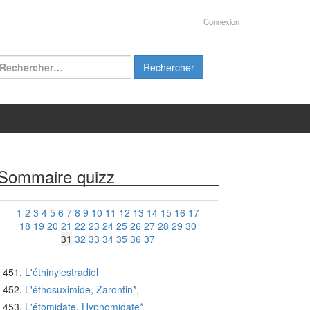
Connexion
chercher :
Sommaire quizz
1
2
3
4
5
6
7
8
9
10
11
12
13
14
15
16
17
18
19
20
21
22
23
24
25
26
27
28
29
30
31
32
33
34
35
36
37
L'éthinylestradiol
L'éthosuximide, Zarontin*,
L'étomidate, Hypnomidate*