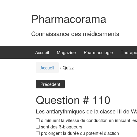
Aller
Sauter
au
au
Pharmacorama
contenu
menu
principal
Connaissance des médicaments
Accueil
Magazine
Pharmacologie
Thérape
Accueil
›
Quizz
Précédent
Question # 110
Les antiarythmiques de la classe III de
diminuent la vitesse de conduction en inhibant l
sont des ß-bloqueurs
prolongent la durée du potentiel d'action