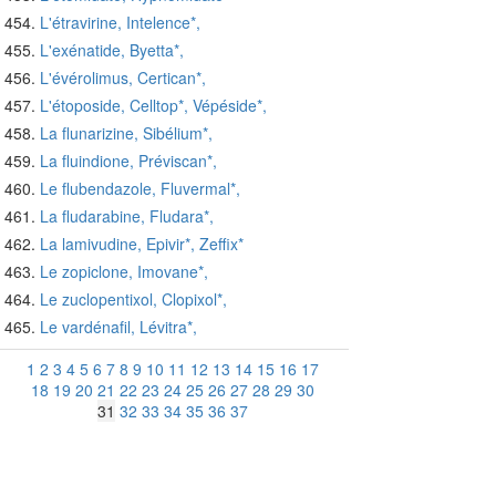
L'étravirine, Intelence*,
L'exénatide, Byetta*,
L'évérolimus, Certican*,
L'étoposide, Celltop*, Vépéside*,
La flunarizine, Sibélium*,
La fluindione, Préviscan*,
Le flubendazole, Fluvermal*,
La fludarabine, Fludara*,
La lamivudine, Epivir*, Zeffix*
Le zopiclone, Imovane*,
Le zuclopentixol, Clopixol*,
Le vardénafil, Lévitra*,
1
2
3
4
5
6
7
8
9
10
11
12
13
14
15
16
17
18
19
20
21
22
23
24
25
26
27
28
29
30
31
32
33
34
35
36
37