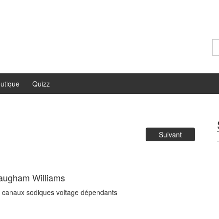
Re
utique
Quizz
Suivant
 Waugham Williams
es canaux sodiques voltage dépendants