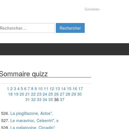
Connexion
chercher :
Sommaire quizz
1
2
3
4
5
6
7
8
9
10
11
12
13
14
15
16
17
18
19
20
21
22
23
24
25
26
27
28
29
30
31
32
33
34
35
36
37
La pioglitazone, Actos*,
Le maraviroc, Celsentri*, s
La mélatonine, Circadin*,