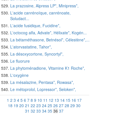
La prazosine, Alpress LP*, Minipress*,
L'acide canrénoïque, canrénoate,
Soludact...
L'acide fusidique, Fucidine*,
L'octocog alfa, Advate*, Hélixate*, Kogén...
La bétaméthasone, Betnésol*, Célestène*,...
L'atorvastatine, Tahor*,
La désoxycortone, Syncortyl*,
Le fluorure
La phytoménadione, Vitamine K1 Roche*,
L'oxygène
La mésalazine, Pentasa*, Rowasa*,
Le métoprolol, Lopressor*, Seloken*,
1
2
3
4
5
6
7
8
9
10
11
12
13
14
15
16
17
18
19
20
21
22
23
24
25
26
27
28
29
30
31
32
33
34
35
36
37