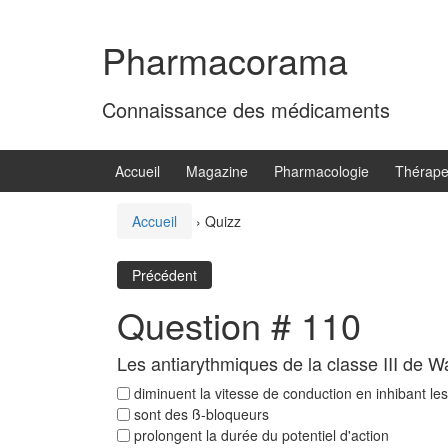
Aller
Sauter
au
au
Pharmacorama
contenu
menu
principal
Connaissance des médicaments
Accueil
Magazine
Pharmacologie
Thérape
Accueil
›
Quizz
Précédent
Question # 110
Les antiarythmiques de la classe III de
diminuent la vitesse de conduction en inhibant l
sont des ß-bloqueurs
prolongent la durée du potentiel d'action