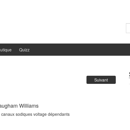
Re
utique
Quizz
Suivant
 Waugham Williams
es canaux sodiques voltage dépendants