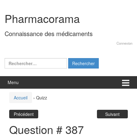
Aller
Sauter
au
au
Pharmacorama
contenu
menu
principal
Connaissance des médicaments
Connexion
Rechercher :
Menu
Accueil
›
Quizz
Précédent
Suivant
Question # 387