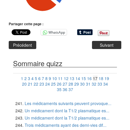
Partager cette page :
WhatsApp
Précédent
Suivant
Sommaire quizz
1
2
3
4
5
6
7
8
9
10
11
12
13
14
15
16
17
18
19
20
21
22
23
24
25
26
27
28
29
30
31
32
33
34
35
36
37
Les médicaments suivants peuvent provoque...
Un médicament dont la T1/2 plasmatique es...
Un médicament dont la T1/2 plasmatique es...
Trois médicaments ayant des demi-vies dif...