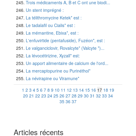
Trois médicaments A, B et C ont une biodi...
Un stent imprégné :
La télithromycine Ketek* est :
Le tadalafil ou Cialis* est :
La mémantine, Ebixa*, est :
L'enfuvirtide (pentafuside), Fuzéon*, est :
Le valganciclovir, Rovalcyte* (Valcyte *)...
La lévocétirizine, Xyzall* est:
Un apport alimentaire de calcium de l'ord...
La mercaptopurine ou Purinéthol*
La névirapine ou Viramune*
1
2
3
4
5
6
7
8
9
10
11
12
13
14
15
16
17
18
19
20
21
22
23
24
25
26
27
28
29
30
31
32
33
34
35
36
37
Articles récents