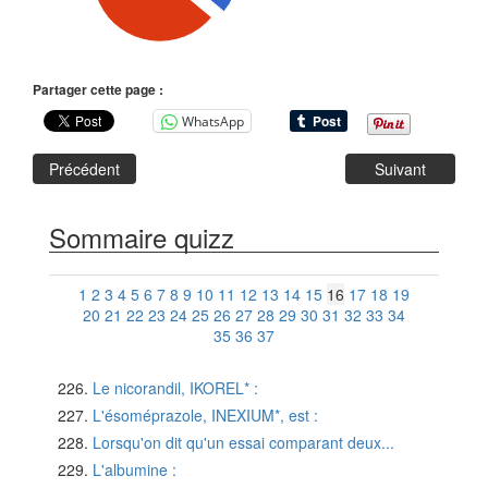
Partager cette page :
WhatsApp
Précédent
Suivant
Sommaire quizz
1
2
3
4
5
6
7
8
9
10
11
12
13
14
15
16
17
18
19
20
21
22
23
24
25
26
27
28
29
30
31
32
33
34
35
36
37
Le nicorandil, IKOREL* :
L'ésoméprazole, INEXIUM*, est :
Lorsqu'on dit qu'un essai comparant deux...
L'albumine :