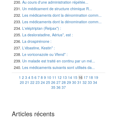
Au cours d'une administration répétée...
Un médicament de structure chimique R...
Les médicaments dont la dénomination comm...
Les médicaments dont la dénomination comm...
L'eléptriptan (Relpax*) :
La desloratadine, Aérius*, est :
La drospirénone :
L'ébastine, Kestin* :
Le voriconazole ou Vfend* :
Un malade est traité en continu par un mé...
Les médicaments suivants sont utilisés da...
1
2
3
4
5
6
7
8
9
10
11
12
13
14
15
16
17
18
19
20
21
22
23
24
25
26
27
28
29
30
31
32
33
34
35
36
37
Articles récents