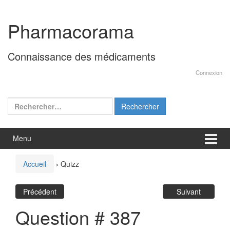
Aller
Sauter
au
au
Pharmacorama
contenu
menu
principal
Connaissance des médicaments
Connexion
Rechercher :
Menu
Accueil
›
Quizz
Précédent
Suivant
Question # 387