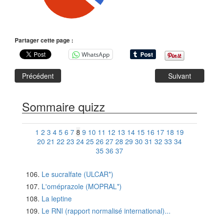
Partager cette page :
WhatsApp
Précédent
Suivant
Sommaire quizz
1
2
3
4
5
6
7
8
9
10
11
12
13
14
15
16
17
18
19
20
21
22
23
24
25
26
27
28
29
30
31
32
33
34
35
36
37
Le sucralfate (ULCAR*)
L'oméprazole (MOPRAL*)
La leptine
Le RNI (rapport normalisé international)...