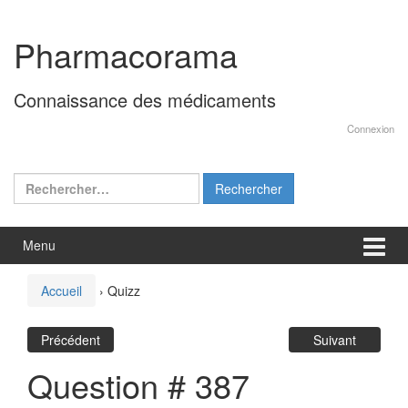
Aller
Sauter
au
au
Pharmacorama
contenu
menu
principal
Connaissance des médicaments
Connexion
Rechercher :
Menu
Accueil
›
Quizz
Précédent
Suivant
Question # 387