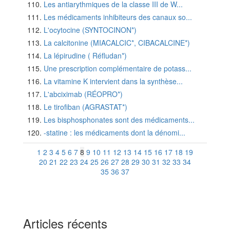
Les antiarythmiques de la classe III de W...
Les médicaments inhibiteurs des canaux so...
L'ocytocine (SYNTOCINON*)
La calcitonine (MIACALCIC*, CIBACALCINE*)
La lépirudine ( Réfludan*)
Une prescription complémentaire de potass...
La vitamine K intervient dans la synthèse...
L'abciximab (RÉOPRO*)
Le tirofiban (AGRASTAT*)
Les bisphosphonates sont des médicaments...
-statine : les médicaments dont la dénomi...
1
2
3
4
5
6
7
8
9
10
11
12
13
14
15
16
17
18
19
20
21
22
23
24
25
26
27
28
29
30
31
32
33
34
35
36
37
Articles récents