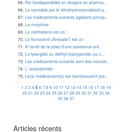
Par biodisponibilité on désigne en pharma...
Le cannabis par le tétrahydrocannabinol q...
Les médicaments suivants agissent princip...
La morphine :
La méthadone est un :
Le flumazénil (Anexate*) est un :
A l'arrêt de la prise d'une substance ent...
Le lysergide ou diéthyl-lysergamide (ou L...
Les médicaments suivants sont des neurole...
L 'anandamide :
Le(s) médicament(s) est (sont)souvent pre...
1
2
3
4
5
6
7
8
9
10
11
12
13
14
15
16
17
18
19
20
21
22
23
24
25
26
27
28
29
30
31
32
33
34
35
36
37
Articles récents