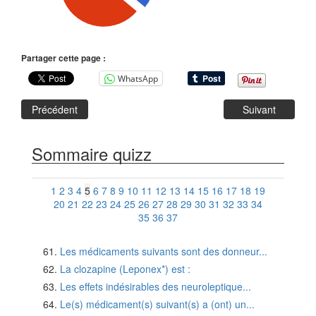
Partager cette page :
WhatsApp
Précédent
Suivant
Sommaire quizz
1
2
3
4
5
6
7
8
9
10
11
12
13
14
15
16
17
18
19
20
21
22
23
24
25
26
27
28
29
30
31
32
33
34
35
36
37
Les médicaments suivants sont des donneur...
La clozapine (Leponex*) est :
Les effets indésirables des neuroleptique...
Le(s) médicament(s) suivant(s) a (ont) un...