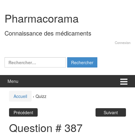
Aller
Sauter
au
au
Pharmacorama
contenu
menu
principal
Connaissance des médicaments
Connexion
Rechercher :
Menu
Accueil
›
Quizz
Précédent
Suivant
Question # 387