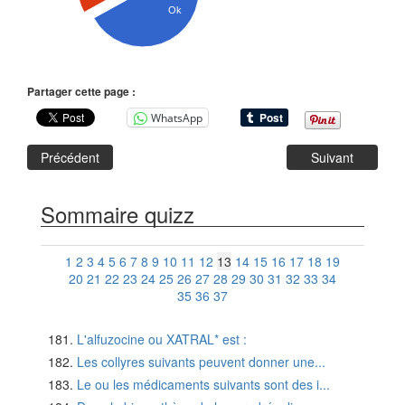
Ok
Partager cette page :
WhatsApp
Précédent
Suivant
Sommaire quizz
1
2
3
4
5
6
7
8
9
10
11
12
13
14
15
16
17
18
19
20
21
22
23
24
25
26
27
28
29
30
31
32
33
34
35
36
37
L'alfuzocine ou XATRAL* est :
Les collyres suivants peuvent donner une...
Le ou les médicaments suivants sont des i...