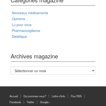
Nouveaux médicaments
Opinions
Lu pour vous
Pharmacovigilance
Diététique
Archives magazine
Archives
magazine
Accueil
Qui sommes-nous?
Lettre d’info
Flux RSS
Facebook
Twitter
Google+