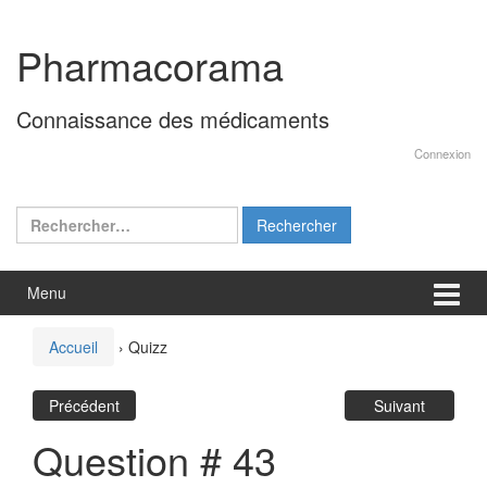
Aller
Sauter
au
au
Pharmacorama
contenu
menu
principal
Connaissance des médicaments
Connexion
Rechercher :
Menu
Accueil
›
Quizz
Précédent
Suivant
Question # 43