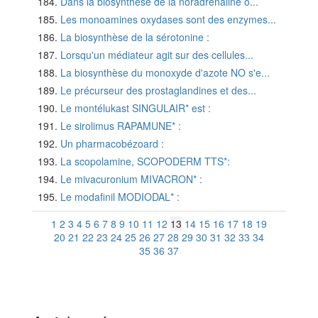
Dans la biosynthèse de la noradrénaline o...
Les monoamines oxydases sont des enzymes...
La biosynthèse de la sérotonine :
Lorsqu'un médiateur agit sur des cellules...
La biosynthèse du monoxyde d'azote NO s'e...
Le précurseur des prostaglandines et des...
Le montélukast SINGULAIR* est :
Le sirolimus RAPAMUNE* :
Un pharmacobézoard :
La scopolamine, SCOPODERM TTS*:
Le mivacuronium MIVACRON* :
Le modafinil MODIODAL* :
1
2
3
4
5
6
7
8
9
10
11
12
13
14
15
16
17
18
19
20
21
22
23
24
25
26
27
28
29
30
31
32
33
34
35
36
37