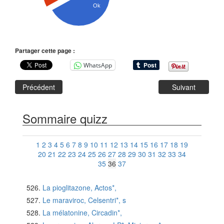
Ok
Partager cette page :
WhatsApp
Précédent
Suivant
Sommaire quizz
1
2
3
4
5
6
7
8
9
10
11
12
13
14
15
16
17
18
19
20
21
22
23
24
25
26
27
28
29
30
31
32
33
34
35
36
37
La pioglitazone, Actos*,
Le maraviroc, Celsentri*, s
La mélatonine, Circadin*,