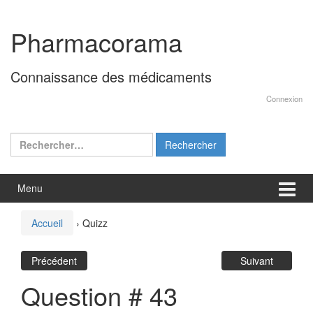
Aller
Sauter
au
au
Pharmacorama
contenu
menu
principal
Connaissance des médicaments
Connexion
Rechercher :
Menu
Accueil
›
Quizz
Précédent
Suivant
Question # 43