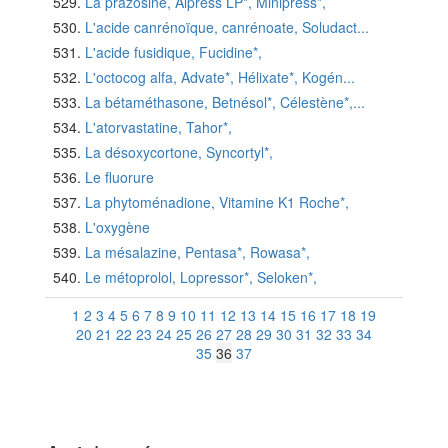
La prazosine, Alpress LP*, Minipress*,
L'acide canrénoïque, canrénoate, Soludact...
L'acide fusidique, Fucidine*,
L'octocog alfa, Advate*, Hélixate*, Kogén...
La bétaméthasone, Betnésol*, Célestène*,...
L'atorvastatine, Tahor*,
La désoxycortone, Syncortyl*,
Le fluorure
La phytoménadione, Vitamine K1 Roche*,
L'oxygène
La mésalazine, Pentasa*, Rowasa*,
Le métoprolol, Lopressor*, Seloken*,
1
2
3
4
5
6
7
8
9
10
11
12
13
14
15
16
17
18
19
20
21
22
23
24
25
26
27
28
29
30
31
32
33
34
35
36
37