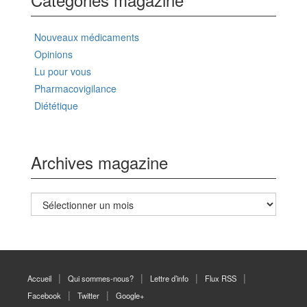
Nouveaux médicaments
Opinions
Lu pour vous
Pharmacovigilance
Diététique
Archives magazine
Archives
magazine
Accueil
Qui sommes-nous?
Lettre d’info
Flux RSS
Facebook
Twitter
Google+