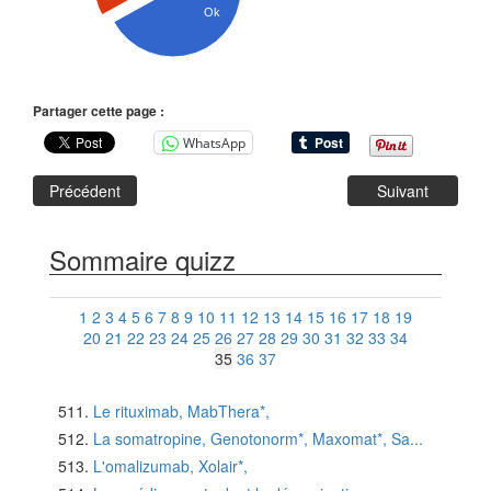
Ok
Partager cette page :
WhatsApp
Précédent
Suivant
Sommaire quizz
1
2
3
4
5
6
7
8
9
10
11
12
13
14
15
16
17
18
19
20
21
22
23
24
25
26
27
28
29
30
31
32
33
34
35
36
37
Le rituximab, MabThera*,
La somatropine, Genotonorm*, Maxomat*, Sa...
L'omalizumab, Xolair*,