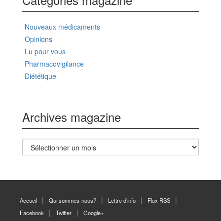
Nouveaux médicaments
Opinions
Lu pour vous
Pharmacovigilance
Diététique
Archives magazine
Archives
magazine
Accueil
Qui sommes-nous?
Lettre d’info
Flux RSS
Facebook
Twitter
Google+