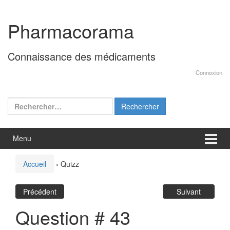
Aller
Sauter
au
au
Pharmacorama
contenu
menu
principal
Connaissance des médicaments
Connexion
Rechercher :
Menu
Accueil
›
Quizz
Précédent
Suivant
Question # 43