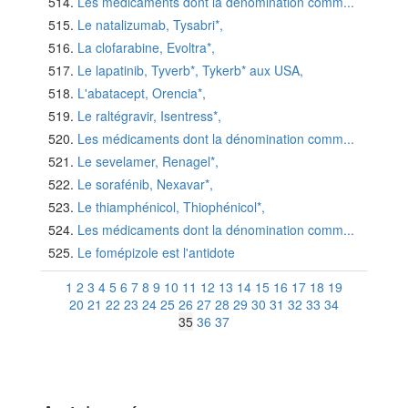
Les médicaments dont la dénomination comm...
Le natalizumab, Tysabri*,
La clofarabine, Evoltra*,
Le lapatinib, Tyverb*, Tykerb* aux USA,
L'abatacept, Orencia*,
Le raltégravir, Isentress*,
Les médicaments dont la dénomination comm...
Le sevelamer, Renagel*,
Le sorafénib, Nexavar*,
Le thiamphénicol, Thiophénicol*,
Les médicaments dont la dénomination comm...
Le fomépizole est l'antidote
1
2
3
4
5
6
7
8
9
10
11
12
13
14
15
16
17
18
19
20
21
22
23
24
25
26
27
28
29
30
31
32
33
34
35
36
37