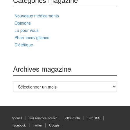
Nouveaux médicaments
Opinions
Lu pour vous
Pharmacovigilance
Diététique
Archives magazine
Archives
magazine
Accueil
Qui sommes-nous?
Lettre d’info
Flux RSS
Facebook
Twitter
Google+