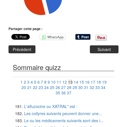
Partager cette page :
WhatsApp
Précédent
Suivant
Sommaire quizz
1
2
3
4
5
6
7
8
9
10
11
12
13
14
15
16
17
18
19
20
21
22
23
24
25
26
27
28
29
30
31
32
33
34
35
36
37
L'alfuzocine ou XATRAL* est :
Les collyres suivants peuvent donner une...
Le ou les médicaments suivants sont des i...