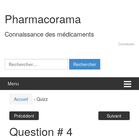
Aller
Sauter
au
au
Pharmacorama
contenu
menu
principal
Connaissance des médicaments
Connexion
Rechercher :
Menu
Accueil
›
Quizz
Précédent
Suivant
Question # 4