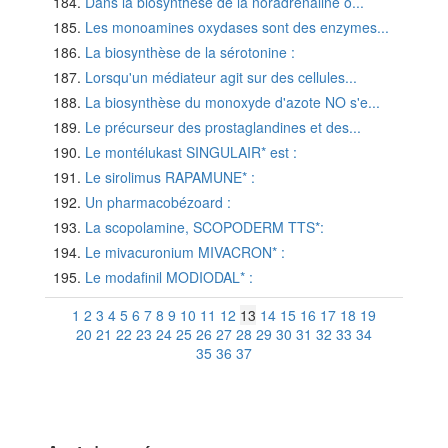
Dans la biosynthèse de la noradrénaline o...
Les monoamines oxydases sont des enzymes...
La biosynthèse de la sérotonine :
Lorsqu'un médiateur agit sur des cellules...
La biosynthèse du monoxyde d'azote NO s'e...
Le précurseur des prostaglandines et des...
Le montélukast SINGULAIR* est :
Le sirolimus RAPAMUNE* :
Un pharmacobézoard :
La scopolamine, SCOPODERM TTS*:
Le mivacuronium MIVACRON* :
Le modafinil MODIODAL* :
1
2
3
4
5
6
7
8
9
10
11
12
13
14
15
16
17
18
19
20
21
22
23
24
25
26
27
28
29
30
31
32
33
34
35
36
37