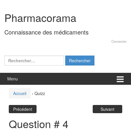
Aller
Sauter
au
au
Pharmacorama
contenu
menu
principal
Connaissance des médicaments
Connexion
Rechercher :
Menu
Accueil
›
Quizz
Précédent
Suivant
Question # 4