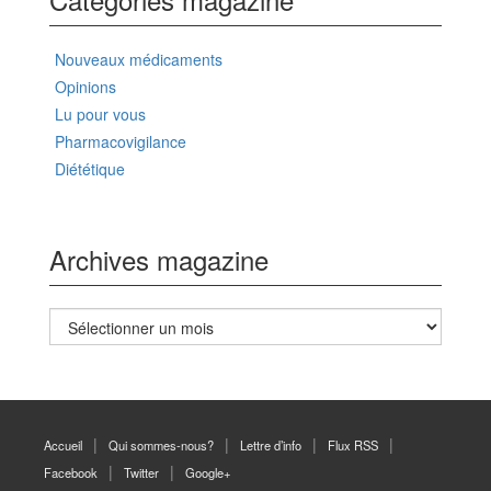
Nouveaux médicaments
Opinions
Lu pour vous
Pharmacovigilance
Diététique
Archives magazine
Archives
magazine
Accueil
Qui sommes-nous?
Lettre d’info
Flux RSS
Facebook
Twitter
Google+