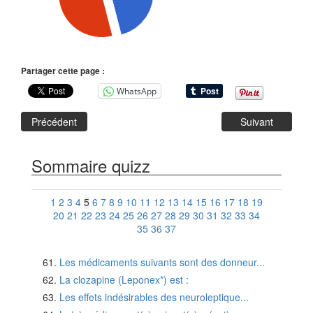
Partager cette page :
WhatsApp
Précédent
Suivant
Sommaire quizz
1
2
3
4
5
6
7
8
9
10
11
12
13
14
15
16
17
18
19
20
21
22
23
24
25
26
27
28
29
30
31
32
33
34
35
36
37
Les médicaments suivants sont des donneur...
La clozapine (Leponex*) est :
Les effets indésirables des neuroleptique...