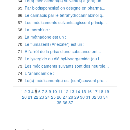
Le(s) médicament(s) suivant(s) a (ont) un...
Par biodisponibilité on désigne en pharma...
Le cannabis par le tétrahydrocannabinol q...
Les médicaments suivants agissent princip...
La morphine :
La méthadone est un :
Le flumazénil (Anexate*) est un :
A l'arrêt de la prise d'une substance ent...
Le lysergide ou diéthyl-lysergamide (ou L...
Les médicaments suivants sont des neurole...
L 'anandamide :
Le(s) médicament(s) est (sont)souvent pre...
1
2
3
4
5
6
7
8
9
10
11
12
13
14
15
16
17
18
19
20
21
22
23
24
25
26
27
28
29
30
31
32
33
34
35
36
37