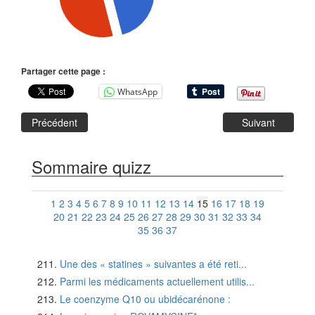
Partager cette page :
WhatsApp
Précédent
Suivant
Sommaire quizz
1
2
3
4
5
6
7
8
9
10
11
12
13
14
15
16
17
18
19
20
21
22
23
24
25
26
27
28
29
30
31
32
33
34
35
36
37
Une des « statines » suivantes a été reti...
Parmi les médicaments actuellement utilis...
Le coenzyme Q10 ou ubidécarénone :