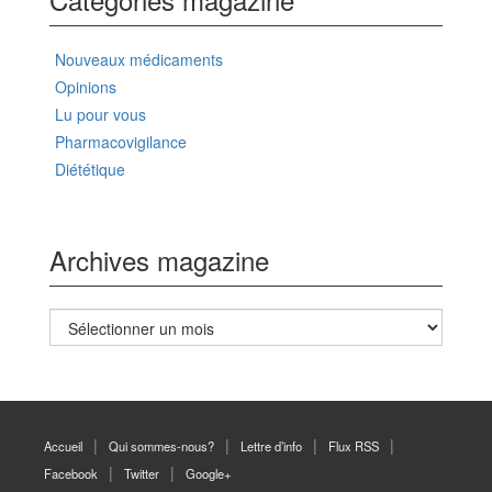
Nouveaux médicaments
Opinions
Lu pour vous
Pharmacovigilance
Diététique
Archives magazine
Archives
magazine
Accueil
Qui sommes-nous?
Lettre d’info
Flux RSS
Facebook
Twitter
Google+