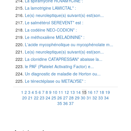
La spiramycine ROVAMYCINE*:
La lamotrigine LAMICTAL* :
Le(s) neuroleptique(s) suivant(s) est(son...
Le salmétérol SEREVENT* est :
La codéine NEO-CODION* :
Le méthoxalène MELADININE* :
L'acide mycophénolique ou mycophénolate m...
Le(s) neuroleptique(s) suivant(s) est(son...
La clonidine CATAPRESSAN* abaisse la...
le PAF (Platelet Activating Factor) e...
Un diagnostic de maladie de Horton ou...
Le ténectéplase ou METALYSE* :
1
2
3
4
5
6
7
8
9
10
11
12
13
14
15
16
17
18
19
20
21
22
23
24
25
26
27
28
29
30
31
32
33
34
35
36
37