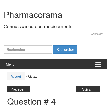
Aller
Sauter
au
au
Pharmacorama
contenu
menu
principal
Connaissance des médicaments
Connexion
Rechercher :
Menu
Accueil
›
Quizz
Précédent
Suivant
Question # 4