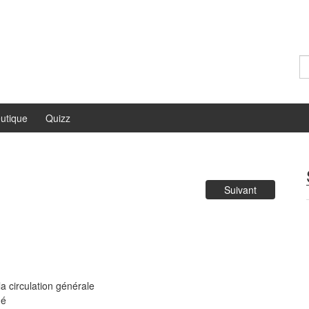
Re
utique
Quizz
Suivant
:
a circulation générale
né