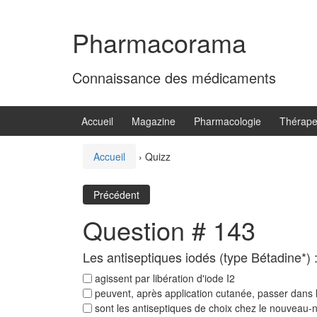
Aller
Sauter
au
au
Pharmacorama
contenu
menu
principal
Connaissance des médicaments
Accueil
Magazine
Pharmacologie
Thérape
Accueil
›
Quizz
Précédent
Question # 143
Les antiseptiques iodés (type Bétadine*) 
agissent par libération d'iode I2
peuvent, après application cutanée, passer dans l
sont les antiseptiques de choix chez le nouveau-