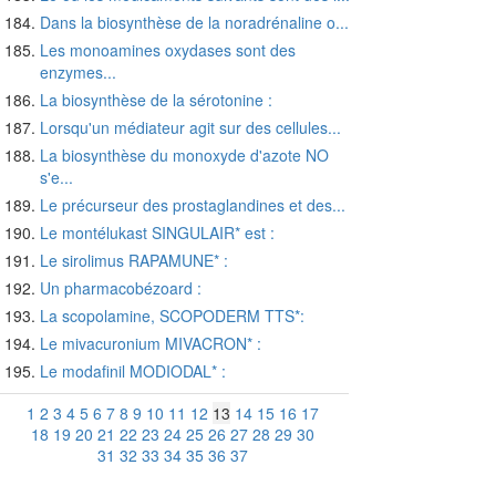
Dans la biosynthèse de la noradrénaline o...
Les monoamines oxydases sont des
enzymes...
La biosynthèse de la sérotonine :
Lorsqu'un médiateur agit sur des cellules...
La biosynthèse du monoxyde d'azote NO
s'e...
Le précurseur des prostaglandines et des...
Le montélukast SINGULAIR* est :
Le sirolimus RAPAMUNE* :
Un pharmacobézoard :
La scopolamine, SCOPODERM TTS*:
Le mivacuronium MIVACRON* :
Le modafinil MODIODAL* :
1
2
3
4
5
6
7
8
9
10
11
12
13
14
15
16
17
18
19
20
21
22
23
24
25
26
27
28
29
30
31
32
33
34
35
36
37