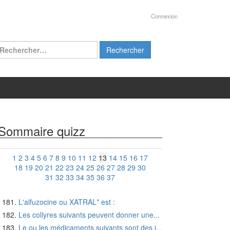
Connexion
chercher :
Sommaire quizz
1
2
3
4
5
6
7
8
9
10
11
12
13
14
15
16
17
18
19
20
21
22
23
24
25
26
27
28
29
30
31
32
33
34
35
36
37
L'alfuzocine ou XATRAL* est :
Les collyres suivants peuvent donner une...
Le ou les médicaments suivants sont des i...