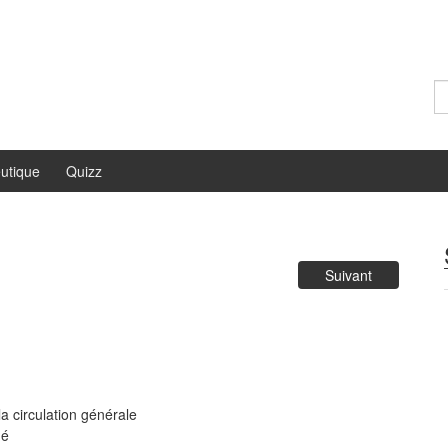
Re
utique
Quizz
Suivant
:
a circulation générale
né