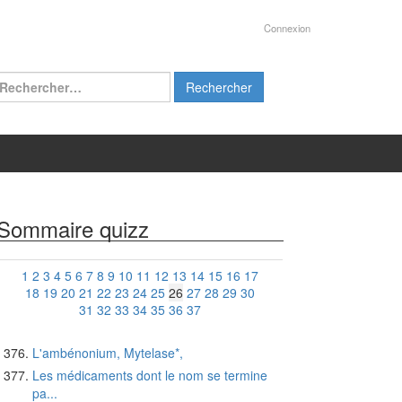
Connexion
chercher :
Sommaire quizz
1
2
3
4
5
6
7
8
9
10
11
12
13
14
15
16
17
18
19
20
21
22
23
24
25
26
27
28
29
30
31
32
33
34
35
36
37
L'ambénonium, Mytelase*,
Les médicaments dont le nom se termine
pa...