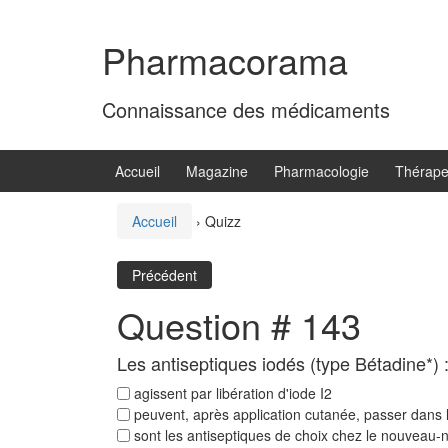
Aller
Sauter
au
au
Pharmacorama
contenu
menu
principal
Connaissance des médicaments
Accueil
Magazine
Pharmacologie
Thérape
Accueil
›
Quizz
Précédent
Question # 143
Les antiseptiques iodés (type Bétadine*) 
agissent par libération d'iode I2
peuvent, après application cutanée, passer dans l
sont les antiseptiques de choix chez le nouveau-