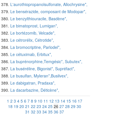
L'aurothiopropanolsulfonate, Allochrysine*,
Le bensérazide, composant de Modopar*,
Le benzylthiouracile, Basdène*,
Le bimatoprost, Lumigan*,
Le bortézomib, Velcade*,
Le cétrorélix, Cétrotide*,
La bromocriptine, Parlodel*,
Le cétuximab, Erbitux*,
La buprénorphine,Temgésic*, Subutex*,
La buséréline, Bigonist*, Supréfact*,
Le busulfan, Myleran*,Busilvex*,
Le dabigatran, Pradaxa*,
La dacarbazine, Déticène*,
1
2
3
4
5
6
7
8
9
10
11
12
13
14
15
16
17
18
19
20
21
22
23
24
25
26
27
28
29
30
31
32
33
34
35
36
37