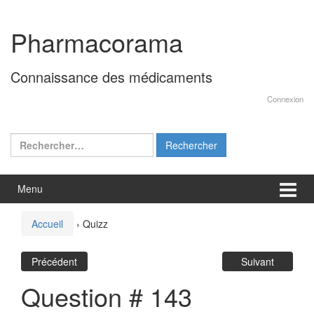
Aller
Sauter
au
au
Pharmacorama
contenu
menu
principal
Connaissance des médicaments
Connexion
Rechercher :
Menu
Accueil
›
Quizz
Précédent
Suivant
Question # 143