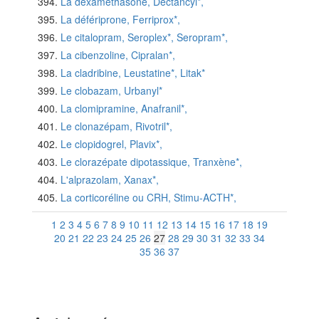
La dexaméthasone, Dectancyl*,
La défériprone, Ferriprox*,
Le citalopram, Seroplex*, Seropram*,
La cibenzoline, Cipralan*,
La cladribine, Leustatine*, Litak*
Le clobazam, Urbanyl*
La clomipramine, Anafranil*,
Le clonazépam, Rivotril*,
Le clopidogrel, Plavix*,
Le clorazépate dipotassique, Tranxène*,
L'alprazolam, Xanax*,
La corticoréline ou CRH, Stimu-ACTH*,
1
2
3
4
5
6
7
8
9
10
11
12
13
14
15
16
17
18
19
20
21
22
23
24
25
26
27
28
29
30
31
32
33
34
35
36
37