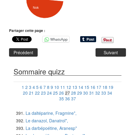
Nok
Partager cette page :
WhatsApp
Précédent
Suivant
Sommaire quizz
1
2
3
4
5
6
7
8
9
10
11
12
13
14
15
16
17
18
19
20
21
22
23
24
25
26
27
28
29
30
31
32
33
34
35
36
37
La daltéparine, Fragmine*,
Le danazol, Danatrol*,
La darbépoétine, Aranesp*