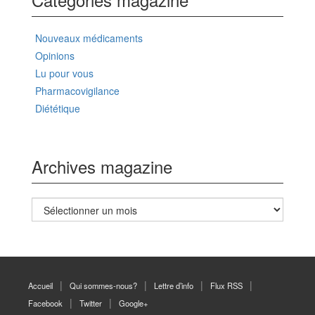
Nouveaux médicaments
Opinions
Lu pour vous
Pharmacovigilance
Diététique
Archives magazine
Archives
magazine
Accueil
Qui sommes-nous?
Lettre d’info
Flux RSS
Facebook
Twitter
Google+