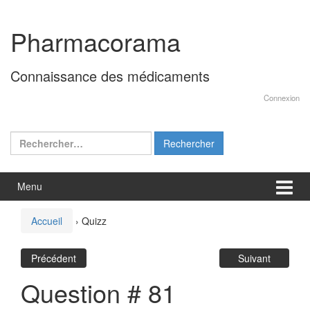
Aller
Sauter
au
au
Pharmacorama
contenu
menu
principal
Connaissance des médicaments
Connexion
Rechercher :
Menu
Accueil
›
Quizz
Précédent
Suivant
Question # 81