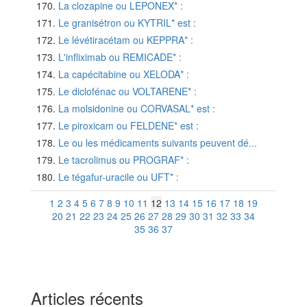
La clozapine ou LEPONEX* :
Le granisétron ou KYTRIL* est :
Le lévétiracétam ou KEPPRA* :
L'infliximab ou REMICADE* :
La capécitabine ou XELODA* :
Le diclofénac ou VOLTARENE* :
La molsidonine ou CORVASAL* est :
Le piroxicam ou FELDENE* est :
Le ou les médicaments suivants peuvent dé...
Le tacrolimus ou PROGRAF* :
Le tégafur-uracile ou UFT* :
1
2
3
4
5
6
7
8
9
10
11
12
13
14
15
16
17
18
19
20
21
22
23
24
25
26
27
28
29
30
31
32
33
34
35
36
37
Articles récents