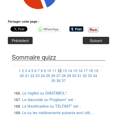
Partager cette page :
WhatsApp
Précédent
Suivant
Sommaire quizz
1
2
3
4
5
6
7
8
9
10
11
12
13
14
15
16
17
18
19
20
21
22
23
24
25
26
27
28
29
30
31
32
33
34
35
36
37
Le miglitol ou DIASTABOL*:
Le diazoxide ou Proglicem* est :
La féxofénadine ou TELFAST* est :
Le ou les médicaments suivants sont utili...