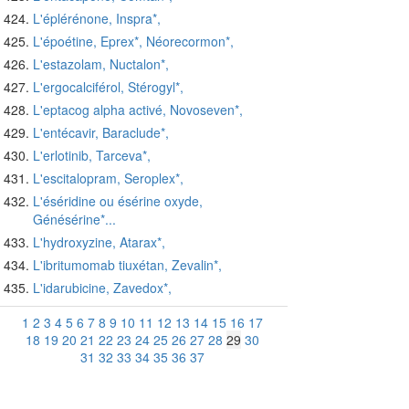
L'éplérénone, Inspra*,
L'époétine, Eprex*, Néorecormon*,
L'estazolam, Nuctalon*,
L'ergocalciférol, Stérogyl*,
L'eptacog alpha activé, Novoseven*,
L'entécavir, Baraclude*,
L'erlotinib, Tarceva*,
L'escitalopram, Seroplex*,
L'éséridine ou ésérine oxyde,
Génésérine*...
L'hydroxyzine, Atarax*,
L'ibritumomab tiuxétan, Zevalin*,
L'idarubicine, Zavedox*,
1
2
3
4
5
6
7
8
9
10
11
12
13
14
15
16
17
18
19
20
21
22
23
24
25
26
27
28
29
30
31
32
33
34
35
36
37