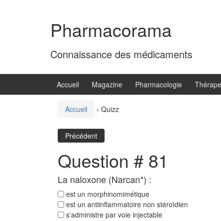
Aller
Sauter
au
au
Pharmacorama
contenu
menu
principal
Connaissance des médicaments
Accueil
Magazine
Pharmacologie
Thérape
Accueil
›
Quizz
Précédent
Question # 81
La naloxone (Narcan*) :
est un morphinomimétique
est un antiinflammatoire non stéroïdien
s'administre par voie injectable