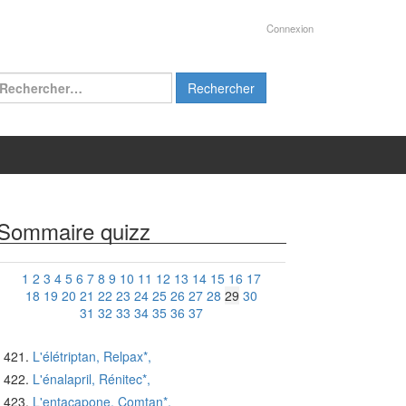
Connexion
chercher :
Sommaire quizz
1
2
3
4
5
6
7
8
9
10
11
12
13
14
15
16
17
18
19
20
21
22
23
24
25
26
27
28
29
30
31
32
33
34
35
36
37
L'élétriptan, Relpax*,
L'énalapril, Rénitec*,
L'entacapone, Comtan*,