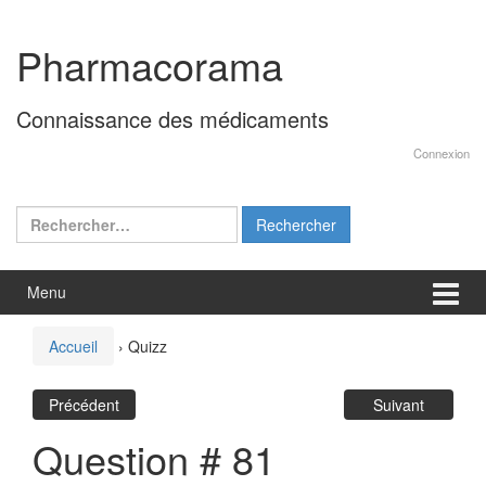
Aller
Sauter
au
au
Pharmacorama
contenu
menu
principal
Connaissance des médicaments
Connexion
Rechercher :
Menu
Accueil
›
Quizz
Précédent
Suivant
Question # 81