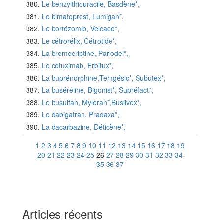
Le benzylthiouracile, Basdène*,
Le bimatoprost, Lumigan*,
Le bortézomib, Velcade*,
Le cétrorélix, Cétrotide*,
La bromocriptine, Parlodel*,
Le cétuximab, Erbitux*,
La buprénorphine,Temgésic*, Subutex*,
La buséréline, Bigonist*, Supréfact*,
Le busulfan, Myleran*,Busilvex*,
Le dabigatran, Pradaxa*,
La dacarbazine, Déticène*,
1
2
3
4
5
6
7
8
9
10
11
12
13
14
15
16
17
18
19
20
21
22
23
24
25
26
27
28
29
30
31
32
33
34
35
36
37
Articles récents