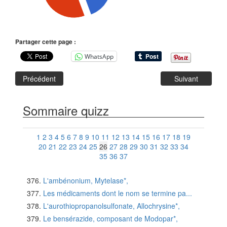
Partager cette page :
WhatsApp
Précédent
Suivant
Sommaire quizz
1
2
3
4
5
6
7
8
9
10
11
12
13
14
15
16
17
18
19
20
21
22
23
24
25
26
27
28
29
30
31
32
33
34
35
36
37
L'ambénonium, Mytelase*,
Les médicaments dont le nom se termine pa...
L'aurothiopropanolsulfonate, Allochrysine*,
Le bensérazide, composant de Modopar*,