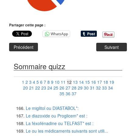
Partager cette page :
WhatsApp
Précédent
Suivant
Sommaire quizz
1
2
3
4
5
6
7
8
9
10
11
12
13
14
15
16
17
18
19
20
21
22
23
24
25
26
27
28
29
30
31
32
33
34
35
36
37
Le miglitol ou DIASTABOL*:
Le diazoxide ou Proglicem* est :
La féxofénadine ou TELFAST* est :
Le ou les médicaments suivants sont utili...