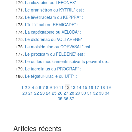
La clozapine ou LEPONEX* :
Le granisétron ou KYTRIL* est :
Le lévétiracétam ou KEPPRA* :
L'infliximab ou REMICADE* :
La capécitabine ou XELODA* :
Le diclofénac ou VOLTARENE* :
La molsidonine ou CORVASAL* est :
Le piroxicam ou FELDENE* est :
Le ou les médicaments suivants peuvent dé...
Le tacrolimus ou PROGRAF* :
Le tégafur-uracile ou UFT* :
1
2
3
4
5
6
7
8
9
10
11
12
13
14
15
16
17
18
19
20
21
22
23
24
25
26
27
28
29
30
31
32
33
34
35
36
37
Articles récents