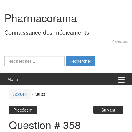
Aller
Sauter
au
au
Pharmacorama
contenu
menu
principal
Connaissance des médicaments
Connexion
Rechercher :
Menu
Accueil
›
Quizz
Précédent
Suivant
Question # 358