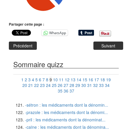
Partager cette page :
WhatsApp
Précédent
Suivant
Sommaire quizz
1
2
3
4
5
6
7
8
9
10
11
12
13
14
15
16
17
18
19
20
21
22
23
24
25
26
27
28
29
30
31
32
33
34
35
36
37
-sétron : les médicaments dont la dénomin...
-prazole : les médicaments dont la dénomi...
-pril : les médicaments dont la dénominat...
-caïne : les médicaments dont la dénomina...