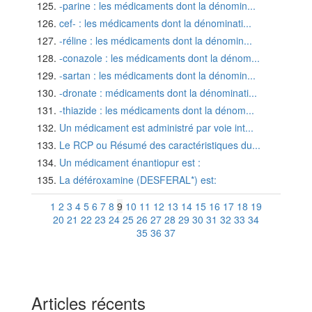
-parine : les médicaments dont la dénomin...
cef- : les médicaments dont la dénominati...
-réline : les médicaments dont la dénomin...
-conazole : les médicaments dont la dénom...
-sartan : les médicaments dont la dénomin...
-dronate : médicaments dont la dénominati...
-thiazide : les médicaments dont la dénom...
Un médicament est administré par voie int...
Le RCP ou Résumé des caractéristiques du...
Un médicament énantiopur est :
La déféroxamine (DESFERAL*) est:
1
2
3
4
5
6
7
8
9
10
11
12
13
14
15
16
17
18
19
20
21
22
23
24
25
26
27
28
29
30
31
32
33
34
35
36
37
Articles récents