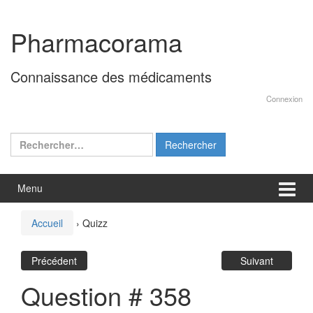
Aller
Sauter
au
au
Pharmacorama
contenu
menu
principal
Connaissance des médicaments
Connexion
Rechercher :
Menu
Accueil
›
Quizz
Précédent
Suivant
Question # 358