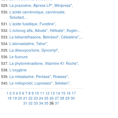
La prazosine, Alpress LP*, Minipress*,
L'acide canrénoïque, canrénoate,
Soludact...
L'acide fusidique, Fucidine*,
L'octocog alfa, Advate*, Hélixate*, Kogén...
La bétaméthasone, Betnésol*, Célestène*,...
L'atorvastatine, Tahor*,
La désoxycortone, Syncortyl*,
Le fluorure
La phytoménadione, Vitamine K1 Roche*,
L'oxygène
La mésalazine, Pentasa*, Rowasa*,
Le métoprolol, Lopressor*, Seloken*,
1
2
3
4
5
6
7
8
9
10
11
12
13
14
15
16
17
18
19
20
21
22
23
24
25
26
27
28
29
30
31
32
33
34
35
36
37