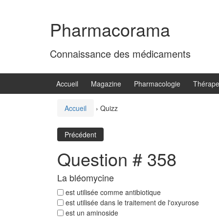
Aller
Sauter
au
au
Pharmacorama
contenu
menu
principal
Connaissance des médicaments
Accueil
Magazine
Pharmacologie
Thérape
Accueil
›
Quizz
Précédent
Question # 358
La bléomycine
est utilisée comme antibiotique
est utilisée dans le traitement de l'oxyurose
est un aminoside