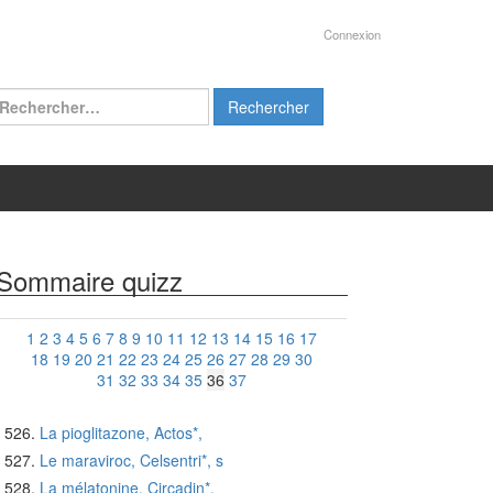
Connexion
chercher :
Sommaire quizz
1
2
3
4
5
6
7
8
9
10
11
12
13
14
15
16
17
18
19
20
21
22
23
24
25
26
27
28
29
30
31
32
33
34
35
36
37
La pioglitazone, Actos*,
Le maraviroc, Celsentri*, s
La mélatonine, Circadin*,