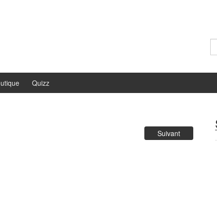
Re
utique
Quizz
Suivant