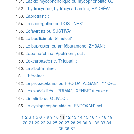
L’acide mycophénolique ou mycophénolate C...
L’hydroxyurée, hydroxycarbamide, HYDRÉA*:...
L’aprotinine :
La cabergoline ou DOSTINEX* :
L’efavirenz ou SUSTIVA*:
Le basiliximab, Simulect* :
Le bupropion ou amfébutamone, ZYBAN*:
L’apomorphine, Apokinon*, est :
L’oxcarbazépine, Trileptal* :
La sibutramine :
L’héroïne:
Le propacétamol ou PRO-DAFALGAN* : *** Ce...
Les spécialités UPRIMA*, IXENSE* à base d...
L’imatinib ou GLIVEC*:
Le cyclophosphamide ou ENDOXAN* est:
1
2
3
4
5
6
7
8
9
10
11
12
13
14
15
16
17
18
19
20
21
22
23
24
25
26
27
28
29
30
31
32
33
34
35
36
37