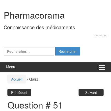
Aller
Sauter
au
au
Pharmacorama
contenu
menu
principal
Connaissance des médicaments
Connexion
Rechercher :
Menu
Accueil
›
Quizz
Précédent
Suivant
Question # 51