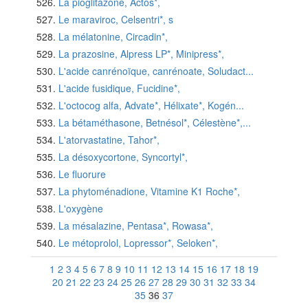
La pioglitazone, Actos*,
Le maraviroc, Celsentri*, s
La mélatonine, Circadin*,
La prazosine, Alpress LP*, Minipress*,
L'acide canrénoïque, canrénoate, Soludact...
L'acide fusidique, Fucidine*,
L'octocog alfa, Advate*, Hélixate*, Kogén...
La bétaméthasone, Betnésol*, Célestène*,...
L'atorvastatine, Tahor*,
La désoxycortone, Syncortyl*,
Le fluorure
La phytoménadione, Vitamine K1 Roche*,
L'oxygène
La mésalazine, Pentasa*, Rowasa*,
Le métoprolol, Lopressor*, Seloken*,
1
2
3
4
5
6
7
8
9
10
11
12
13
14
15
16
17
18
19
20
21
22
23
24
25
26
27
28
29
30
31
32
33
34
35
36
37