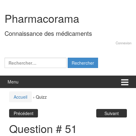
Aller
Sauter
au
au
Pharmacorama
contenu
menu
principal
Connaissance des médicaments
Connexion
Rechercher :
Menu
Accueil
›
Quizz
Précédent
Suivant
Question # 51