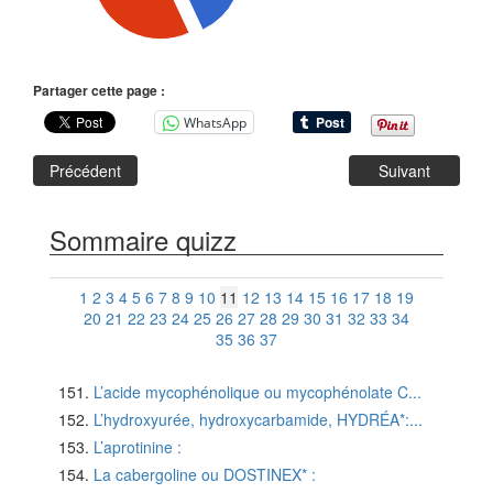
Partager cette page :
WhatsApp
Précédent
Suivant
Sommaire quizz
1
2
3
4
5
6
7
8
9
10
11
12
13
14
15
16
17
18
19
20
21
22
23
24
25
26
27
28
29
30
31
32
33
34
35
36
37
L’acide mycophénolique ou mycophénolate C...
L’hydroxyurée, hydroxycarbamide, HYDRÉA*:...
L’aprotinine :
La cabergoline ou DOSTINEX* :