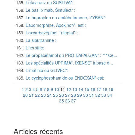
L’efavirenz ou SUSTIVA*:
Le basiliximab, Simulect* :
Le bupropion ou amfébutamone, ZYBAN*:
L’apomorphine, Apokinon*, est :
L’oxcarbazépine, Trileptal* :
La sibutramine :
L’héroïne:
Le propacétamol ou PRO-DAFALGAN* : *** Ce...
Les spécialités UPRIMA*, IXENSE* à base d...
L’imatinib ou GLIVEC*:
Le cyclophosphamide ou ENDOXAN* est:
1
2
3
4
5
6
7
8
9
10
11
12
13
14
15
16
17
18
19
20
21
22
23
24
25
26
27
28
29
30
31
32
33
34
35
36
37
Articles récents