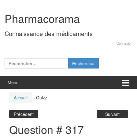
Aller
Sauter
au
au
Pharmacorama
contenu
menu
principal
Connaissance des médicaments
Connexion
Rechercher :
Menu
Accueil
›
Quizz
Précédent
Suivant
Question # 317