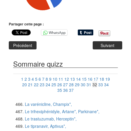
Partager cette page :
WhatsApp
Précédent
Suivant
Sommaire quizz
1
2
3
4
5
6
7
8
9
10
11
12
13
14
15
16
17
18
19
20
21
22
23
24
25
26
27
28
29
30
31
32
33
34
35
36
37
La varénicline, Champix*,
Le trihexiphénidyle, Artane*, Parkinane*,
Le trastuzumab, Herceptin*,
Le tipranavir, Aptivus*,