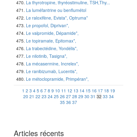
La thyrotropine, thyréostimuline, TSH,Thy...
La luméfantrine ou benflumétol
Le raloxifène, Evista*, Optruma*
Le propofol, Diprivan*,
Le valpromide, Dépamide*,
Le topiramate, Epitomax*,
La trabectédine, Yondélis*,
Le nilotinib, Tasigna*,
La mécasermine, Increlex*,
Le ranibizumab, Lucentis*,
Le métoclopramide, Primpéran*,
1
2
3
4
5
6
7
8
9
10
11
12
13
14
15
16
17
18
19
20
21
22
23
24
25
26
27
28
29
30
31
32
33
34
35
36
37
Articles récents