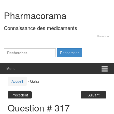
Aller
Sauter
au
au
Pharmacorama
contenu
menu
principal
Connaissance des médicaments
Connexion
Rechercher :
Menu
Accueil
›
Quizz
Précédent
Suivant
Question # 317