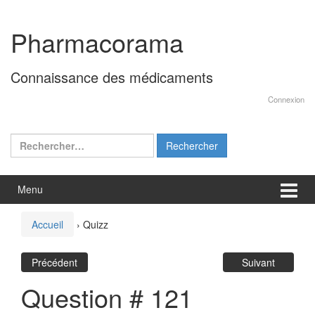
Aller
Sauter
au
au
Pharmacorama
contenu
menu
principal
Connaissance des médicaments
Connexion
Rechercher :
Menu
Accueil
›
Quizz
Précédent
Suivant
Question # 121