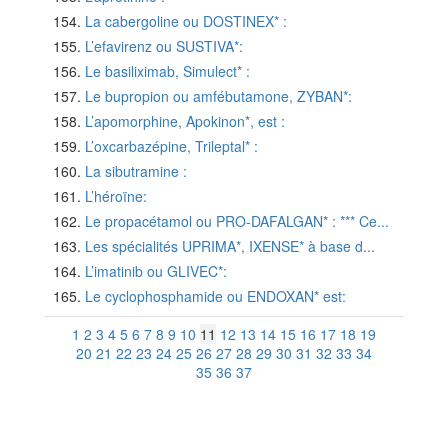
La cabergoline ou DOSTINEX* :
L’efavirenz ou SUSTIVA*:
Le basiliximab, Simulect* :
Le bupropion ou amfébutamone, ZYBAN*:
L’apomorphine, Apokinon*, est :
L’oxcarbazépine, Trileptal* :
La sibutramine :
L’héroïne:
Le propacétamol ou PRO-DAFALGAN* : *** Ce...
Les spécialités UPRIMA*, IXENSE* à base d...
L’imatinib ou GLIVEC*:
Le cyclophosphamide ou ENDOXAN* est:
1
2
3
4
5
6
7
8
9
10
11
12
13
14
15
16
17
18
19
20
21
22
23
24
25
26
27
28
29
30
31
32
33
34
35
36
37