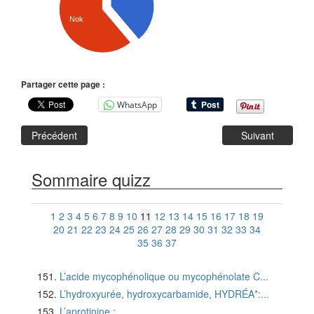
Nok
Partager cette page :
WhatsApp
Précédent
Suivant
Sommaire quizz
1
2
3
4
5
6
7
8
9
10
11
12
13
14
15
16
17
18
19
20
21
22
23
24
25
26
27
28
29
30
31
32
33
34
35
36
37
L’acide mycophénolique ou mycophénolate C...
L’hydroxyurée, hydroxycarbamide, HYDRÉA*:...
L’aprotinine :