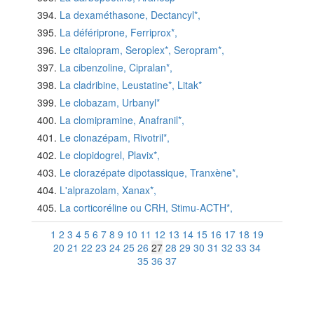
La dexaméthasone, Dectancyl*,
La défériprone, Ferriprox*,
Le citalopram, Seroplex*, Seropram*,
La cibenzoline, Cipralan*,
La cladribine, Leustatine*, Litak*
Le clobazam, Urbanyl*
La clomipramine, Anafranil*,
Le clonazépam, Rivotril*,
Le clopidogrel, Plavix*,
Le clorazépate dipotassique, Tranxène*,
L'alprazolam, Xanax*,
La corticoréline ou CRH, Stimu-ACTH*,
1
2
3
4
5
6
7
8
9
10
11
12
13
14
15
16
17
18
19
20
21
22
23
24
25
26
27
28
29
30
31
32
33
34
35
36
37