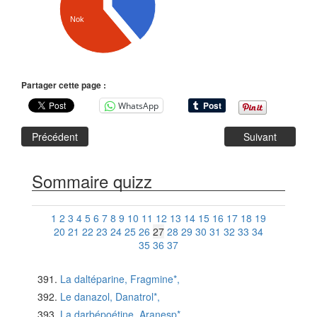
Nok
Partager cette page :
WhatsApp
Précédent
Suivant
Sommaire quizz
1
2
3
4
5
6
7
8
9
10
11
12
13
14
15
16
17
18
19
20
21
22
23
24
25
26
27
28
29
30
31
32
33
34
35
36
37
La daltéparine, Fragmine*,
Le danazol, Danatrol*,
La darbépoétine, Aranesp*