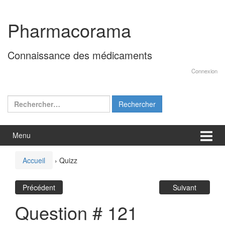
Aller
Sauter
au
au
Pharmacorama
contenu
menu
principal
Connaissance des médicaments
Connexion
Rechercher :
Menu
Accueil
›
Quizz
Précédent
Suivant
Question # 121