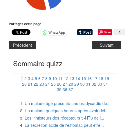
Partager cette page :
WhatsApp
Save
5
Précédent
Suivant
Sommaire quizz
1
2
3
4
5
6
7
8
9
10
11
12
13
14
15
16
17
18
19
20
21
22
23
24
25
26
27
28
29
30
31
32
33
34
35
36
37
Un malade âgé présente une bradycardie de...
Un malade quelques heures après avoir déb...
Les inhibiteurs des récepteurs 5-HT3 de l...
La sécrétion acide de l'estomac peut être...