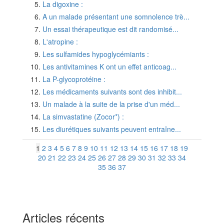
La digoxine :
A un malade présentant une somnolence trè...
Un essai thérapeutique est dit randomisé...
L'atropine :
Les sulfamides hypoglycémiants :
Les antivitamines K ont un effet anticoag...
La P-glycoprotéine :
Les médicaments suivants sont des inhibit...
Un malade à la suite de la prise d'un méd...
La simvastatine (Zocor*) :
Les diurétiques suivants peuvent entraîne...
1
2
3
4
5
6
7
8
9
10
11
12
13
14
15
16
17
18
19
20
21
22
23
24
25
26
27
28
29
30
31
32
33
34
35
36
37
Articles récents