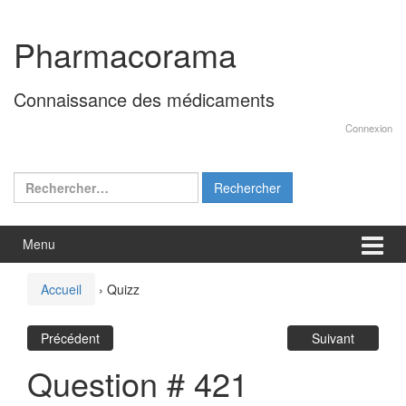
Aller
Sauter
au
au
Pharmacorama
contenu
menu
principal
Connaissance des médicaments
Connexion
Rechercher :
Menu
Accueil
›
Quizz
Précédent
Suivant
Question # 421