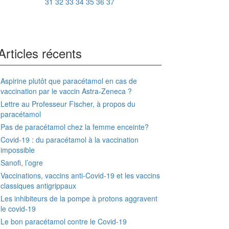
31
32
33
34
35
36
37
Articles récents
Aspirine plutôt que paracétamol en cas de
vaccination par le vaccin Astra-Zeneca ?
Lettre au Professeur Fischer, à propos du
paracétamol
Pas de paracétamol chez la femme enceinte?
Covid-19 : du paracétamol à la vaccination
impossible
Sanofi, l’ogre
Vaccinations, vaccins anti-Covid-19 et les vaccins
classiques antigrippaux
Les inhibiteurs de la pompe à protons aggravent
le covid-19
Le bon paracétamol contre le Covid-19