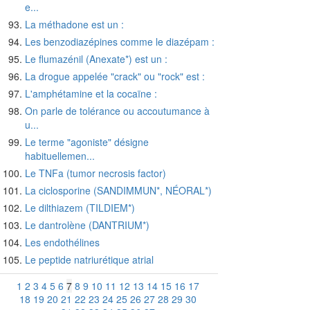
e...
La méthadone est un :
Les benzodiazépines comme le diazépam :
Le flumazénil (Anexate*) est un :
La drogue appelée "crack" ou "rock" est :
L'amphétamine et la cocaïne :
On parle de tolérance ou accoutumance à
u...
Le terme "agoniste" désigne
habituellemen...
Le TNFa (tumor necrosis factor)
La ciclosporine (SANDIMMUN*, NÉORAL*)
Le dilthiazem (TILDIEM*)
Le dantrolène (DANTRIUM*)
Les endothélines
Le peptide natriurétique atrial
1
2
3
4
5
6
7
8
9
10
11
12
13
14
15
16
17
18
19
20
21
22
23
24
25
26
27
28
29
30