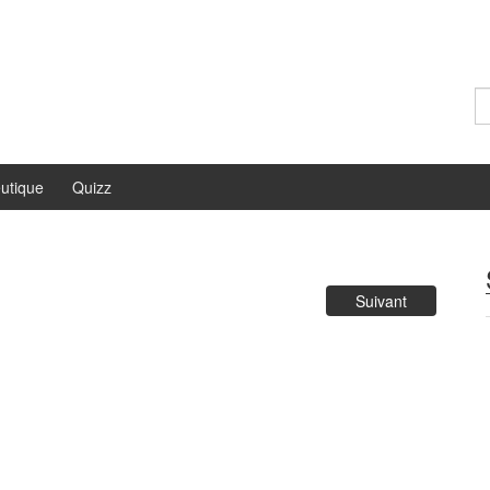
Re
utique
Quizz
Suivant