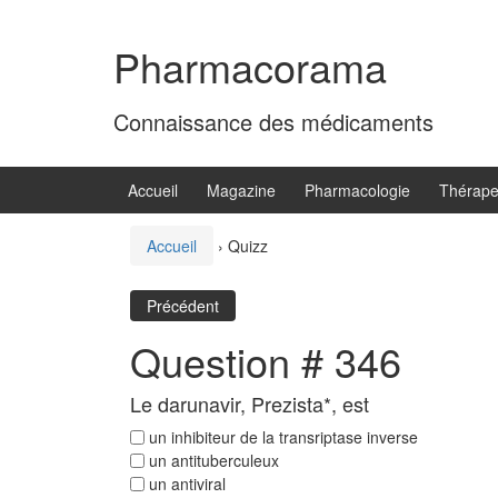
Aller
Sauter
au
au
Pharmacorama
contenu
menu
principal
Connaissance des médicaments
Accueil
Magazine
Pharmacologie
Thérape
Accueil
›
Quizz
Précédent
Question # 346
Le darunavir, Prezista*, est
un inhibiteur de la transriptase inverse
un antituberculeux
un antiviral