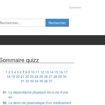
Connexion
chercher :
Sommaire quizz
1
2
3
4
5
6
7
8
9
10
11
12
13
14
15
16
17
18
19
20
21
22
23
24
25
26
27
28
29
30
31
32
33
34
35
36
37
La dépendance physique vis-à-vis d'une
su...
La demi-vie plasmatique d'un médicament