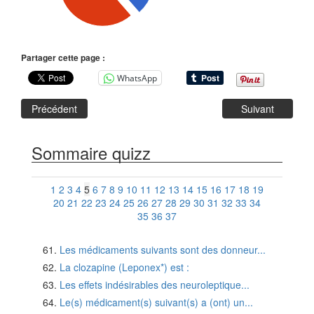
Partager cette page :
WhatsApp
Précédent
Suivant
Sommaire quizz
1
2
3
4
5
6
7
8
9
10
11
12
13
14
15
16
17
18
19
20
21
22
23
24
25
26
27
28
29
30
31
32
33
34
35
36
37
Les médicaments suivants sont des donneur...
La clozapine (Leponex*) est :
Les effets indésirables des neuroleptique...
Le(s) médicament(s) suivant(s) a (ont) un...