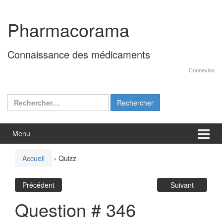
Aller
Sauter
au
au
Pharmacorama
contenu
menu
principal
Connaissance des médicaments
Connexion
Rechercher :
Menu
Accueil
›
Quizz
Précédent
Suivant
Question # 346