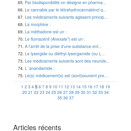
Par biodisponibilité on désigne en pharma...
Le cannabis par le tétrahydrocannabinol q...
Les médicaments suivants agissent princip...
La morphine :
La méthadone est un :
Le flumazénil (Anexate*) est un :
A l'arrêt de la prise d'une substance ent...
Le lysergide ou diéthyl-lysergamide (ou L...
Les médicaments suivants sont des neurole...
L 'anandamide :
Le(s) médicament(s) est (sont)souvent pre...
1
2
3
4
5
6
7
8
9
10
11
12
13
14
15
16
17
18
19
20
21
22
23
24
25
26
27
28
29
30
31
32
33
34
35
36
37
Articles récents